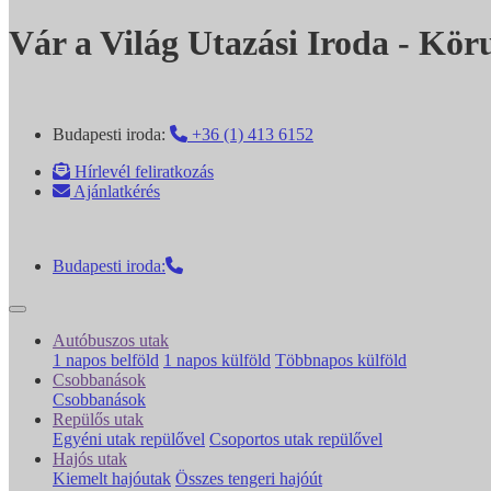
Vár a Világ Utazási Iroda - Kör
Budapesti iroda:
+36 (1) 413 6152
Hírlevél feliratkozás
Ajánlatkérés
Budapesti iroda:
Autóbuszos utak
1 napos belföld
1 napos külföld
Többnapos külföld
Csobbanások
Csobbanások
Repülős utak
Egyéni utak repülővel
Csoportos utak repülővel
Hajós utak
Kiemelt hajóutak
Összes tengeri hajóút