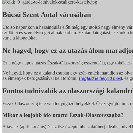
Búcsú Szent Antal városában
Utolsó napunkon a hazaindulás előtt még egy utolsó nagy élmény vár
szülöttei és személyiségei állnak sorban. Ezután látogatást teszünk 
várja a látogatókat.
Ne hagyd, hogy ez az utazás álom maradjo
Ez a négy napos utazás Észak-Olaszország esszenciája, egy tökélete
Ne hagyd, hogy ez a kaland csupán egy szép emlék maradjon az olvasm
az élmények befogadásával kell törődni.
F
oglald le helyed most,
és g
Fontos tudnivalók az olaszországi kalandr
Észak-Olaszország tele van lenyűgöző helyekkel. Összegyűjtöttünk néh
Mikor a legjobb idő utazni Észak-Olaszországba?
A tavasz (április-május) és az ősz (szeptember-október) ideális, mivel