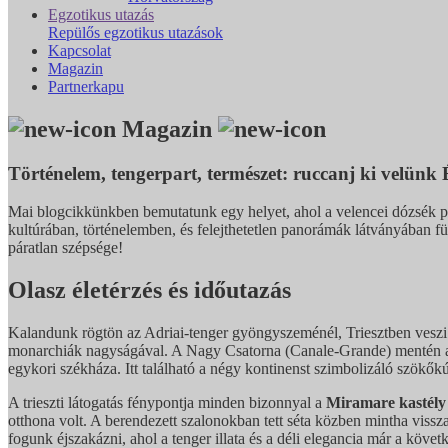
Egzotikus utazás
Repülős egzotikus utazások
Kapcsolat
Magazin
Partnerkapu
Magazin
Történelem, tengerpart, természet: ruccanj ki velünk 
Mai blogcikkünkben bemutatunk egy helyet, ahol a velencei dózsék po
kultúrában, történelemben, és felejthetetlen panorámák látványában 
páratlan szépsége!
Olasz életérzés és időutazás
Kalandunk rögtön az Adriai-tenger gyöngyszeménél, Triesztben vesz
monarchiák nagyságával. A Nagy Csatorna (Canale-Grande) mentén a vit
egykori székháza. Itt található a négy kontinenst szimbolizáló szökőkú
A trieszti látogatás fénypontja minden bizonnyal a
Miramare kastély
otthona volt. A berendezett szalonokban tett séta közben mintha viss
fogunk éjszakázni, ahol a tenger illata és a déli elegancia már a követk