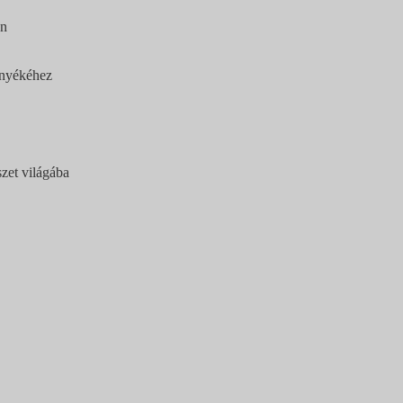
én
rnyékéhez
zet világába