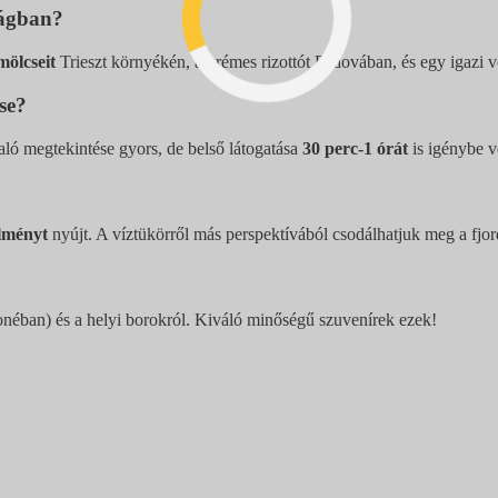
zágban?
mölcseit
Trieszt környékén, a krémes rizottót Padovában, és egy igazi ve
se?
ló megtekintése gyors, de belső látogatása
30 perc-1 órát
is igénybe v
élményt
nyújt. A víztükörről más perspektívából csodálhatjuk meg a fjord
éban) és a helyi borokról. Kiváló minőségű szuvenírek ezek!