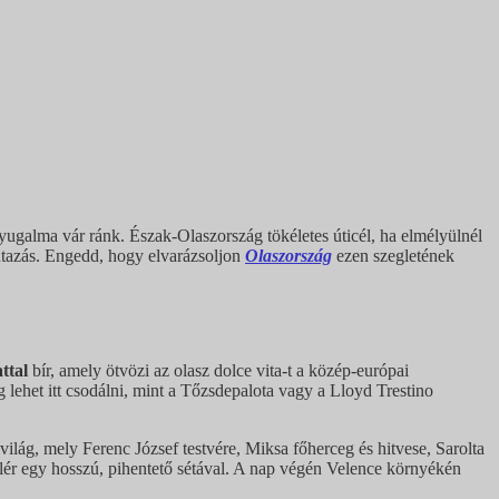
ugalma vár ránk. Észak-Olaszország tökéletes úticél, ha elmélyülnél
utazás. Engedd, hogy elvarázsoljon
Olaszország
ezen szegletének
ttal
bír, amely ötvözi az olasz dolce vita-t a közép-európai
lehet itt csodálni, mint a Tőzsdepalota vagy a Lloyd Trestino
ilág, mely Ferenc József testvére, Miksa főherceg és hitvese, Sarolta
elér egy hosszú, pihentető sétával. A nap végén Velence környékén