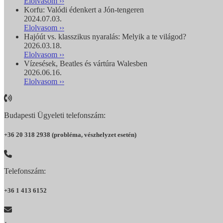
Elolvasom ››
Korfu: Valódi édenkert a Jón-tengeren
2024.07.03.
Elolvasom ››
Hajóút vs. klasszikus nyaralás: Melyik a te világod?
2026.03.18.
Elolvasom ››
Vízesések, Beatles és vártúra Walesben
2026.06.16.
Elolvasom ››
Budapesti Ügyeleti telefonszám:
+36 20 318 2938 (probléma, vészhelyzet esetén)
Telefonszám:
+36 1 413 6152