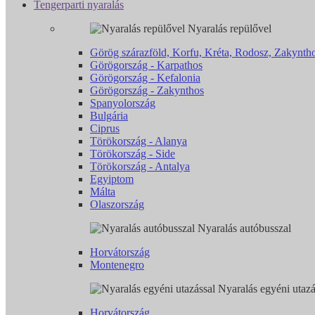
Tengerparti nyaralás
Nyaralás repülővel
Görög szárazföld, Korfu, Kréta, Rodosz, Zakyntho
Görögország - Karpathos
Görögország - Kefalonia
Görögország - Zakynthos
Spanyolország
Bulgária
Ciprus
Törökország - Alanya
Törökország - Side
Törökország - Antalya
Egyiptom
Málta
Olaszország
Nyaralás autóbusszal
Horvátország
Montenegro
Nyaralás egyéni utazá
Horvátország