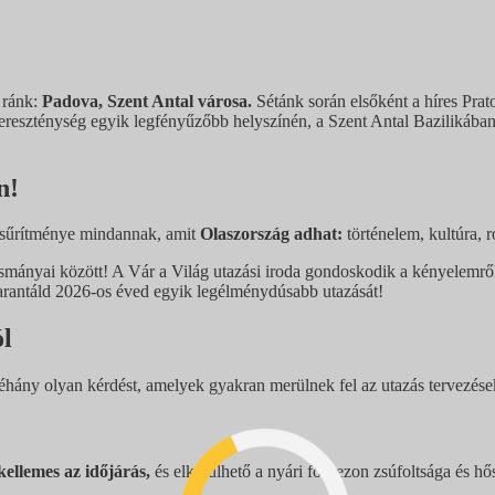
 ránk:
Padova, Szent Antal városa.
Sétánk során elsőként a híres Prato
a kereszténység egyik legfényűzőbb helyszínén, a Szent Antal Bazilikáb
n!
s sűrítménye mindannak, amit
Olaszország adhat:
történelem, kultúra, 
ányai között! A Vár a Világ utazási iroda gondoskodik a kényelemről, 
arantáld 2026-os éved egyik legélménydúsabb utazását!
ól
ány olyan kérdést, amelyek gyakran merülnek fel az utazás tervezéseko
kellemes az időjárás,
és elkerülhető a nyári főszezon zsúfoltsága és hő