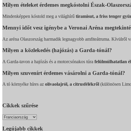
Milyen ételeket érdemes megkóstolni Észak-Olaszors
Mindenképpen kóstold meg a világhírű
tiramisut, a friss tenger gyü
Mennyi időt vesz igénybe a Veronai Aréna megtekinté
Az aréna Olaszország harmadik legnagyobb amfiteátruma. Kívülről va
Milyen a közlekedés (hajózás) a Garda-tónál?
A Garda-tavon a hajózás és a motorcsónakos túra
felülmúlhatatlan 
Milyen szuvenírt érdemes vásárolni a Garda-tónál?
A tó környéke híres az
olívaolajról, a citrusfélékről
(különösen Limon
Cikkek szűrése
Legújabb cikkek