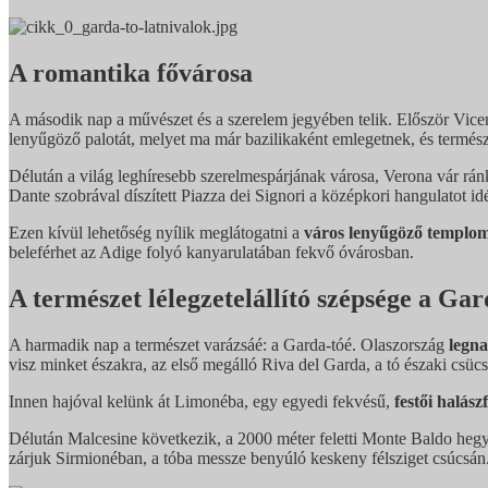
A romantika fővárosa
A második nap a művészet és a szerelem jegyében telik. Először Vice
lenyűgöző palotát, melyet ma már bazilikaként emlegetnek, és természe
Délután a világ leghíresebb szerelmespárjának városa, Verona vár ránk
Dante szobrával díszített Piazza dei Signori a középkori hangulatot id
Ezen kívül lehetőség nyílik meglátogatni a
város lenyűgöző templom
beleférhet az Adige folyó kanyarulatában fekvő óvárosban.
A természet lélegzetelállító szépsége a Gar
A harmadik nap a természet varázsáé: a Garda-tóé. Olaszország
legna
visz minket északra, az első megálló Riva del Garda, a tó északi csüc
Innen hajóval kelünk át Limonéba, egy egyedi fekvésű,
festői halász
Délután Malcesine következik, a 2000 méter feletti Monte Baldo hegylá
zárjuk Sirmionéban, a tóba messze benyúló keskeny félsziget csúcsán