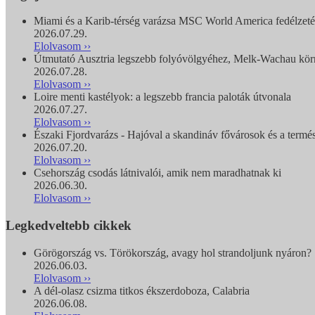
Miami és a Karib-térség varázsa MSC World America fedélzet
2026.07.29.
Elolvasom ››
Útmutató Ausztria legszebb folyóvölgyéhez, Melk-Wachau kö
2026.07.28.
Elolvasom ››
Loire menti kastélyok: a legszebb francia paloták útvonala
2026.07.27.
Elolvasom ››
Északi Fjordvarázs - Hajóval a skandináv fővárosok és a termés
2026.07.20.
Elolvasom ››
Csehország csodás látnivalói, amik nem maradhatnak ki
2026.06.30.
Elolvasom ››
Legkedveltebb cikkek
Görögország vs. Törökország, avagy hol strandoljunk nyáron?
2026.06.03.
Elolvasom ››
A dél-olasz csizma titkos ékszerdoboza, Calabria
2026.06.08.