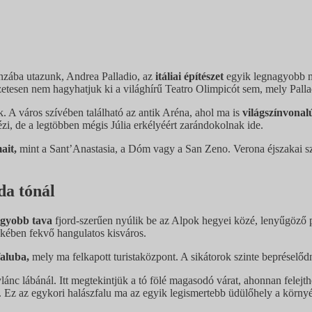
nzába utazunk, Andrea Palladio, az
itáliai építészet
egyik legnagyobb me
tesen nem hagyhatjuk ki a világhírű Teatro Olimpicót sem, mely Palladi
. A város szívében található az antik Aréna, ahol ma is
világszínvonal
ézi, de a legtöbben mégis Júlia erkélyéért zarándokolnak ide.
ait,
mint a Sant’Anastasia, a Dóm vagy a San Zeno. Verona éjszakai száll
da tónál
gyobb tava
fjord-szerűen nyúlik be az Alpok hegyei közé, lenyűgöző 
skében fekvő hangulatos kisváros.
faluba,
mely ma felkapott turistaközpont. A sikátorok szinte bepréselődn
nc lábánál. Itt megtekintjük a tó fölé magasodó várat, ahonnan felejthe
. Ez az egykori halászfalu ma az egyik legismertebb üdülőhely a körny