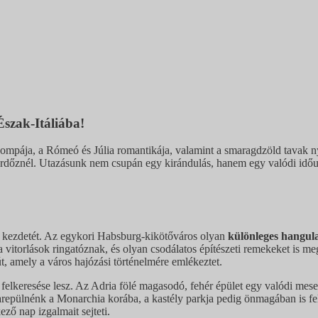
Észak-Itáliába!
mpája, a Rómeó és Júlia romantikája, valamint a smaragdzöld tavak ny
fürdőznél. Utazásunk nem csupán egy kirándulás, hanem egy valódi idő
i kezdetét. Az egykori Habsburg-kikötőváros olyan
különleges hangula
orlások ringatóznak, és olyan csodálatos építészeti remekeket is meg 
t, amely a város hajózási történelmére emlékeztet.
felkeresése lesz. Az Adria fölé magasodó, fehér épület egy valódi mesev
zarepülnénk a Monarchia korába, a kastély parkja pedig önmagában is f
ező nap izgalmait sejteti.