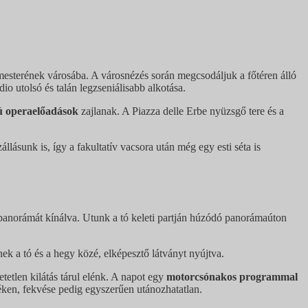
sterének városába. A városnézés során megcsodáljuk a főtéren álló
o utolsó és talán legzseniálisabb alkotása.
ú operaelőadások
zajlanak. A Piazza delle Erbe nyüzsgő tere és a
ásunk is, így a fakultatív vacsora után még egy esti séta is
panorámát kínálva. Utunk a tó keleti partján húzódó panorámaúton
ek a tó és a hegy közé, elképesztő látványt nyújtva.
tetlen kilátás tárul elénk. A napot egy
motorcsónakos programmal
éken, fekvése pedig egyszerűen utánozhatatlan.