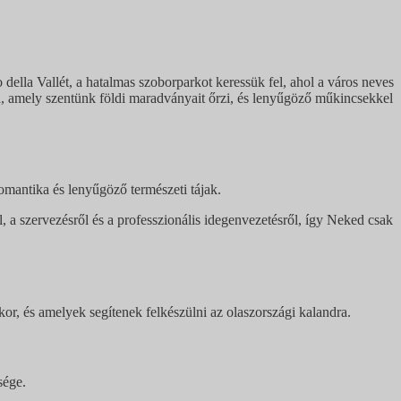
 della Vallét, a hatalmas szoborparkot keressük fel, ahol a város neves
an, amely szentünk földi maradványait őrzi, és lenyűgöző műkincsekkel
romantika és lenyűgöző természeti tájak.
a szervezésről és a professzionális idegenvezetésről, így Neked csak
r, és amelyek segítenek felkészülni az olaszországi kalandra.
sége.