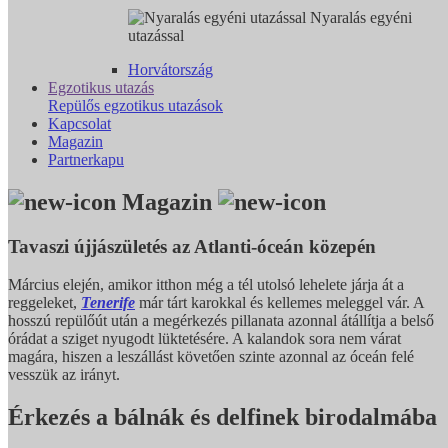
Nyaralás egyéni
utazással
Horvátország
Egzotikus utazás
Repülős egzotikus utazások
Kapcsolat
Magazin
Partnerkapu
Magazin
Tavaszi újjászületés az Atlanti-óceán közepén
Március elején, amikor itthon még a tél utolsó lehelete járja át a
reggeleket,
Tenerife
már tárt karokkal és kellemes meleggel vár. A
hosszú repülőút után a megérkezés pillanata azonnal átállítja a belső
órádat a sziget nyugodt lüktetésére. A kalandok sora nem várat
magára, hiszen a leszállást követően szinte azonnal az óceán felé
vesszük az irányt.
Érkezés a bálnák és delfinek birodalmába