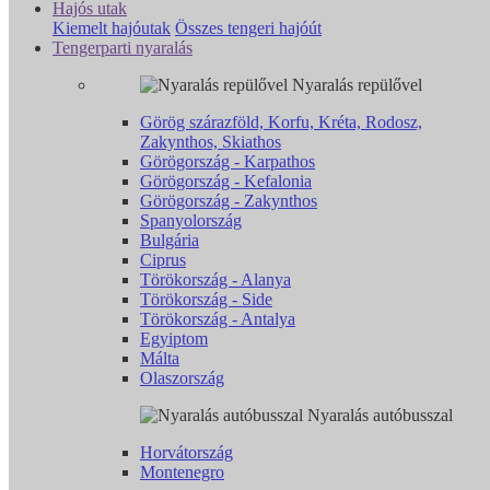
Hajós utak
Kiemelt hajóutak
Összes tengeri hajóút
Tengerparti nyaralás
Nyaralás repülővel
Görög szárazföld, Korfu, Kréta, Rodosz,
Zakynthos, Skiathos
Görögország - Karpathos
Görögország - Kefalonia
Görögország - Zakynthos
Spanyolország
Bulgária
Ciprus
Törökország - Alanya
Törökország - Side
Törökország - Antalya
Egyiptom
Málta
Olaszország
Nyaralás autóbusszal
Horvátország
Montenegro