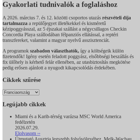
Gyakorlati tudnivalók a foglaláshoz
A 2026. március 7. és 12. közötti csoportos utazás
részvételi díja
tartalmazza
a repülőjegyet illetékekkel és kisméretű
kézipoggyásszal, az 5 éjszakai szállást a négycsillagos Checkin
Concordia Playa szállodában félpanziós ellátással, a reptéri
transzfereket, valamint a magyar nyelvű asszisztenciát.
A programok
szabadon választhatók,
így a költségeik külön
fizetendők! Igény esetén feladott poggyász, elsőbbségi beszállás és
fix ülőhely is kérhető felár ellenében, az utasbiztosítás megkötése
pedig erősen ajánlott a nyugodt kikapcsolódás érdekében.
Cikkek szűrése
Legújabb cikkek
Miami és a Karib-térség varázsa MSC World America
fedélzetén
2026.07.29.
Elolvasom ››
Útmutató Ausztria legszebb folyóvölgyéhez, Melk-Wachau