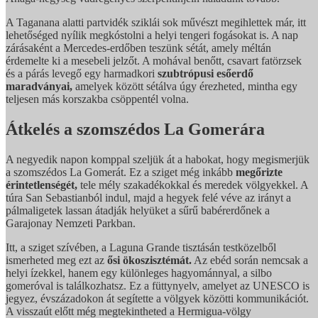
A Taganana alatti partvidék sziklái sok művészt megihlettek már, itt
lehetőséged nyílik megkóstolni a helyi tengeri fogásokat is. A nap
zárásaként a Mercedes-erdőben teszünk sétát, amely méltán
érdemelte ki a mesebeli jelzőt. A mohával benőtt, csavart fatörzsek
és a párás levegő egy harmadkori
szubtrópusi esőerdő
maradványai,
amelyek között sétálva úgy érezheted, mintha egy
teljesen más korszakba csöppentél volna.
Átkelés a szomszédos La Gomerára
A negyedik napon komppal szeljük át a habokat, hogy megismerjük
a szomszédos La Gomerát. Ez a sziget még inkább
megőrizte
érintetlenségét,
tele mély szakadékokkal és meredek völgyekkel. A
túra San Sebastianból indul, majd a hegyek felé véve az irányt a
pálmaligetek lassan átadják helyüket a sűrű babérerdőnek a
Garajonay Nemzeti Parkban.
Itt, a sziget szívében, a Laguna Grande tisztásán testközelből
ismerheted meg ezt az
ősi ökoszisztémát.
Az ebéd során nemcsak a
helyi ízekkel, hanem egy különleges hagyománnyal, a silbo
gomeróval is találkozhatsz. Ez a füttynyelv, amelyet az UNESCO is
jegyez, évszázadokon át segítette a völgyek közötti kommunikációt.
A visszaút előtt még megtekintheted a Hermigua-völgy