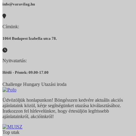
info@varavilag.hu
Címünk:
1064 Budapest Izabella utca 78.
Nyitvatartás:
Hétfő - Péntek: 09.00-17.00
Challenge Hungary Utazási iroda
Üdvözöljük honlapunkon! Böngésszen kedvére aktuális akciós
ajánlataink közül, kérje segítségünket utazása kiválasztásához.
Iratkozzon fel hírlevelünkre, hogy értesüljön legfrissebb
ajánlatainkról, akcióinkról!
Top utak