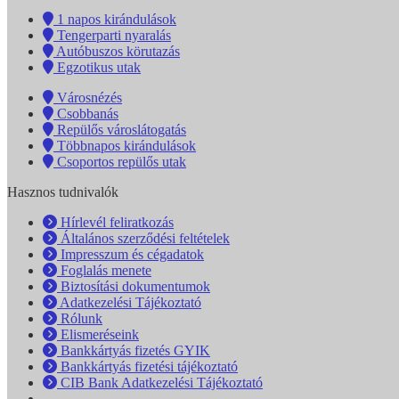
1 napos kirándulások
Tengerparti nyaralás
Autóbuszos körutazás
Egzotikus utak
Városnézés
Csobbanás
Repülős városlátogatás
Többnapos kirándulások
Csoportos repülős utak
Hasznos tudnivalók
Hírlevél feliratkozás
Általános szerződési feltételek
Impresszum és cégadatok
Foglalás menete
Biztosítási dokumentumok
Adatkezelési Tájékoztató
Rólunk
Elismeréseink
Bankkártyás fizetés GYIK
Bankkártyás fizetési tájékoztató
CIB Bank Adatkezelési Tájékoztató