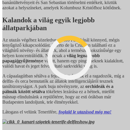
banánültetvényeit és San Sebastian történelmi emlékeit, köztük
azokat a helyszíneket, amelyek Kolumbusz Kristófhoz kötődnek.
Kalandok a világ egyik legjobb
állatparkjában
Az utazás végéhez közeledve a Loro Park kínál könnyed, mégis
lenyűgöző kikapcsolódást. Puerto de la Cruzban található ez a
világhírű növény- és állatpark, ahol a természet sokszínűsége egy
helyen koncentrálódik. Nemcsak a
világ legnagyobb
papagájgyűjteménye
vár itt, hanem egy pingvineknek kialakított,
valódi havat és jeget felvonultató sarkvidéki világ is.
A cápaalagútban sétálva a fejed felett úsznak el a ragadozók, míg a
delfin- és orca bemutatók az állatok intelligenciájáról tesznek
tanúbizonyságot. A park buja növényzete, az
orchideák és a
pálmák között sétálva
tökéletes lezárása ez a hétnek, mielőtt
másnap elindulnánk a repülőtérre, hogy az esti órákban már
Budapesten landoljunk, tele élményekkel.
Látogass el velünk Tenerifére,
foglald le utazásod még ma!