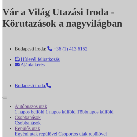
Vár a Világ Utazási Iroda -
Körutazások a nagyvilágban
Budapesti iroda:
+36 (1) 413 6152
Hírlevél feliratkozás
Ajánlatkérés
Budapesti iroda:
Autóbuszos utak
1 napos belföld
1 napos külföld
Többnapos külföld
Csobbanások
Csobbanások
Repülős utak
Egyéni utak repülővel
Csoportos utak repülővel