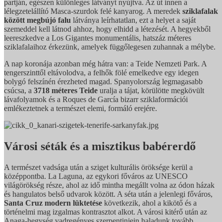
partján, egészen különleges látványt nyújtva. Az út innen a
lélegzetelállító Masca-szurdok felé kanyarog. A meredek
sziklafalak
között megbújó falu
látványa leírhatatlan, ezt a helyet a saját
szemeddel kell látnod ahhoz, hogy elhidd a létezését. A hegyekből
leereszkedve a Los Gigantes monumentális, hatszáz méteres
sziklafalaihoz érkezünk, amelyek függőlegesen zuhannak a mélybe.
A nap koronája azonban még hátra van: a Teide Nemzeti Park. A
tengerszinttől eltávolodva, a felhők fölé emelkedve egy idegen
bolygó felszínén érezheted magad. Spanyolország legmagasabb
csúcsa, a
3718 méteres Teide
uralja a tájat, körülötte megkövült
lávafolyamok és a Roques de García bizarr sziklaformációi
emlékeztetnek a természet elemi, formáló erejére.
Városi séták és a misztikus babérerdő
A természet vadsága után a sziget kulturális öröksége kerül a
középpontba. La Laguna, az egykori főváros az UNESCO
világörökség része, ahol az idő mintha megállt volna az ódon házak
és hangulatos belső udvarok között. A séta után a jelenlegi főváros,
Santa Cruz modern lüktetése
következik, ahol a kikötő és a
történelmi mag izgalmas kontrasztot alkot. A városi kitérő után az
Anaga-hegység vadregényes szerpentinjein haladunk tovább.