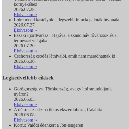
környékéhez
2026.07.28.
Elolvasom ››
Loire menti kastélyok: a legszebb francia paloták útvonala
2026.07.27.
Elolvasom ››
Északi Fjordvarázs - Hajóval a skandináv fővárosok és a
természet világába
2026.07.20.
Elolvasom ››
Csehország csodás látnivalói, amik nem maradhatnak ki
2026.06.30.
Elolvasom ››
Legkedveltebb cikkek
Görögország vs. Törökország, avagy hol strandoljunk
nyáron?
2026.06.03.
Elolvasom ››
A dél-olasz csizma titkos ékszerdoboza, Calabria
2026.06.08.
Elolvasom ››
Korfu: Valódi édenkert a Jón-tengeren