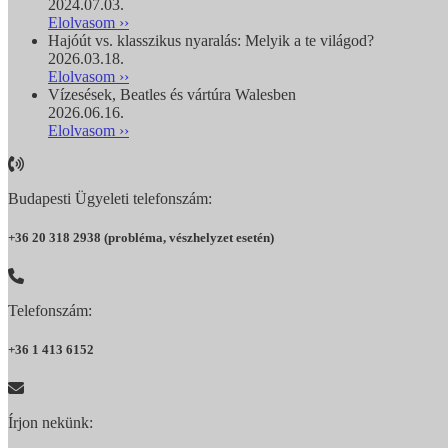
2024.07.03.
Elolvasom ››
Hajóút vs. klasszikus nyaralás: Melyik a te világod?
2026.03.18.
Elolvasom ››
Vízesések, Beatles és vártúra Walesben
2026.06.16.
Elolvasom ››
Budapesti Ügyeleti telefonszám:
+36 20 318 2938 (probléma, vészhelyzet esetén)
Telefonszám:
+36 1 413 6152
Írjon nekünk: