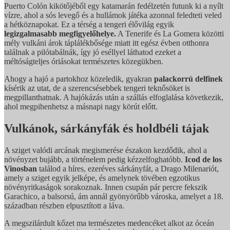
Puerto Colón kikötőjéből egy katamarán fedélzetén futunk ki a nyílt
vízre, ahol a sós levegő és a hullámok játéka azonnal feledteti veled
a hétköznapokat. Ez a térség a tengeri élővilág egyik
legizgalmasabb megfigyelőhelye.
A Tenerife és La Gomera közötti
mély vulkáni árok táplálékbősége miatt itt egész évben otthonra
találnak a pilótabálnák, így jó eséllyel láthatod ezeket a
méltóságteljes óriásokat természetes közegükben.
Ahogy a hajó a partokhoz közeledik, gyakran
palackorrú delfinek
kísérik az utat, de a szerencsésebbek tengeri teknősöket is
megpillanthatnak. A hajókázás után a szállás elfoglalása következik,
ahol megpihenhetsz a másnapi nagy körút előtt.
Vulkánok, sárkányfák és holdbéli tájak
A sziget valódi arcának megismerése északon kezdődik, ahol a
növényzet bujább, a történelem pedig kézzelfoghatóbb.
Icod de los
Vinosban
találod a híres, ezeréves sárkányfát, a Drago Milenariót,
amely a sziget egyik jelképe, és amelynek tövében egzotikus
növényritkaságok sorakoznak. Innen csupán pár percre fekszik
Garachico, a balsorsú, ám annál gyönyörűbb városka, amelyet a 18.
században részben elpusztított a láva.
A megszilárdult kőzet ma természetes medencéket alkot az óceán