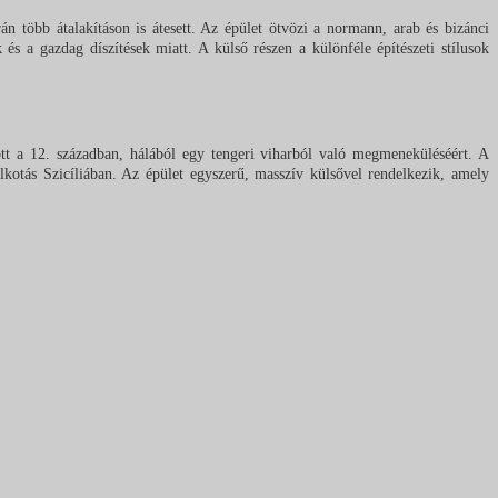
n több átalakításon is átesett. Az épület ötvözi a normann, arab és bizánci
 és a gazdag díszítések miatt. A külső részen a különféle építészeti stílusok
ott a 12. században, hálából egy tengeri viharból való megmeneküléséért. A
lkotás Szicíliában. Az épület egyszerű, masszív külsővel rendelkezik, amely