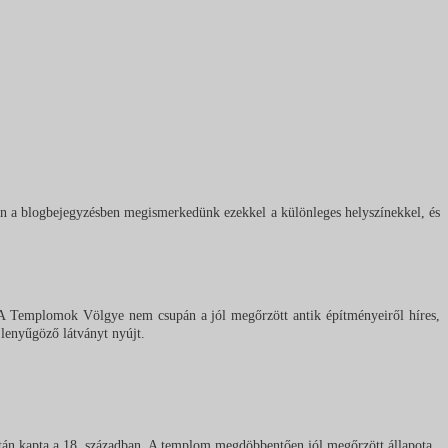
n a blogbejegyzésben megismerkedünk ezekkel a különleges helyszínekkel, és
ó. A Templomok Völgye nem csupán a jól megőrzött antik építményeiről híres,
lenyűgöző látványt nyújt.
után kapta a 18. században. A templom megdöbbentően jól megőrzött állapota