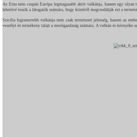
Az Etna nem csupán Európa legmagasabb aktív vulkánja, hanem egy olyan term
lehetővé teszik a látogatók számára, hogy közelről megcsodálják ezt a termész
Szicília legismertebb vulkánja nem csak természeti jelenség, hanem az emberi
veszélyt és termékeny talajt a mezőgazdaság számára. A vulkán és környéke sz