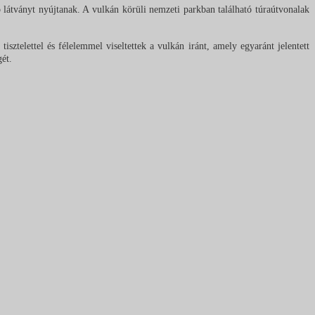
látványt nyújtanak. A vulkán körüli nemzeti parkban található túraútvonalak
sztelettel és félelemmel viseltettek a vulkán iránt, amely egyaránt jelentett
ét.