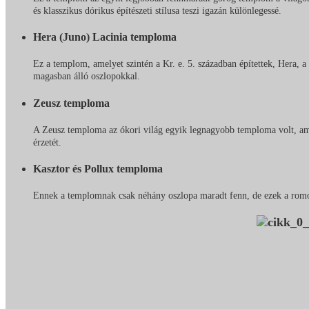
és klasszikus dórikus építészeti stílusa teszi igazán különlegessé.
Hera (Juno) Lacinia temploma
Ez a templom, amelyet szintén a Kr. e. 5. században építettek, Hera, 
magasban álló oszlopokkal.
Zeusz temploma
A Zeusz temploma az ókori világ egyik legnagyobb temploma volt, am
érzetét.
Kasztor és Pollux temploma
Ennek a templomnak csak néhány oszlopa maradt fenn, de ezek a romok 