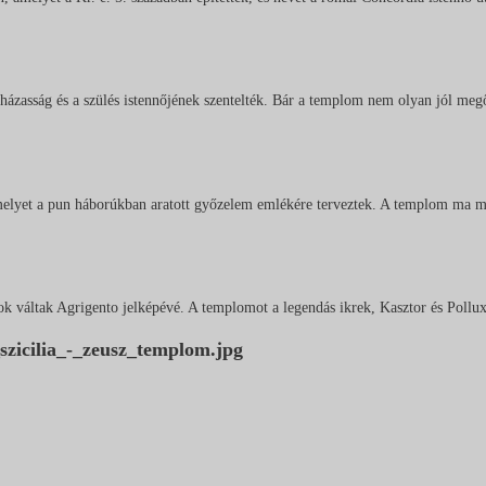
a házasság és a szülés istennőjének szentelték. Bár a templom nem olyan jól me
elyet a pun háborúkban aratott győzelem emlékére terveztek. A templom ma má
váltak Agrigento jelképévé. A templomot a legendás ikrek, Kasztor és Pollux ti