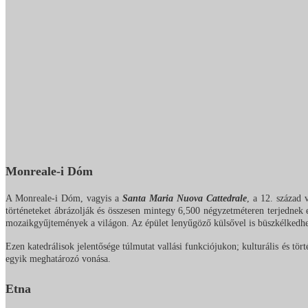
Monreale-i Dóm
A Monreale-i Dóm, vagyis a
Santa Maria Nuova
Cattedrale
, a 12. század 
történeteket ábrázolják és összesen mintegy 6,500 négyzetméteren terjednek 
mozaikgyűjtemények a világon. Az épület lenyűgöző külsővel is büszkélkedhet
Ezen katedrálisok jelentősége túlmutat vallási funkciójukon; kulturális és tö
egyik meghatározó vonása.
Etna