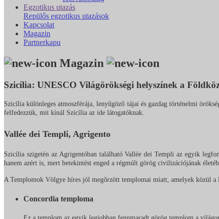
Egzotikus utazás
Repülős egzotikus utazások
Kapcsolat
Magazin
Partnerkapu
Magazin
Szicília: UNESCO Világörökségi helyszínek a Földkö
Szicília különleges atmoszférája, lenyűgöző tájai és gazdag történelmi örökség
felfedezzük, mit kínál Szicília az ide látogatóknak.
Vallée dei Templi, Agrigento
Szicília szigetén az Agrigentóban található Vallée dei Templi az egyik leg
hanem azért is, mert betekintést enged a régmúlt görög civilizációjának éle
A Templomok Völgye híres jól megőrzött templomai miatt, amelyek közül a
Concordia temploma
Ez a templom az egyik legjobban fennmaradt görög templom a világon, 