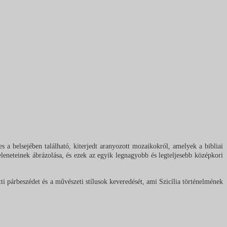
s a belsejében található, kiterjedt aranyozott mozaikokról, amelyek a bibliai
leneteinek ábrázolása, és ezek az egyik legnagyobb és legteljesebb középkori
ti párbeszédet és a művészeti stílusok keveredését, ami Szicília történelmének