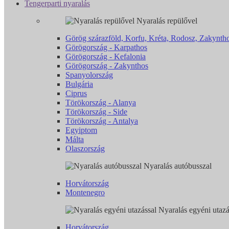
Tengerparti nyaralás
Nyaralás repülővel
Görög szárazföld, Korfu, Kréta, Rodosz, Zakyntho
Görögország - Karpathos
Görögország - Kefalonia
Görögország - Zakynthos
Spanyolország
Bulgária
Ciprus
Törökország - Alanya
Törökország - Side
Törökország - Antalya
Egyiptom
Málta
Olaszország
Nyaralás autóbusszal
Horvátország
Montenegro
Nyaralás egyéni utazá
Horvátország