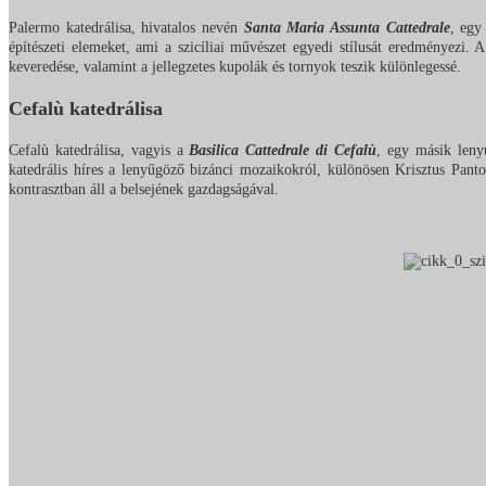
Palermo katedrálisa, hivatalos nevén
Santa Maria Assunta Cattedrale
, egy
építészeti elemeket, ami a szicíliai művészet egyedi stílusát eredményezi. A
keveredése, valamint a jellegzetes kupolák és tornyok teszik különlegessé.
Cefalù katedrálisa
Cefalù katedrálisa, vagyis a
Basilica Cattedrale di Cefalù
, egy másik leny
katedrális híres a lenyűgöző bizánci mozaikokról, különösen Krisztus Panto
kontrasztban áll a belsejének gazdagságával.