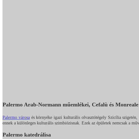
Palermo Arab-Normann műemlékei, Cefalù és Monreale 
Palermo városa
és környéke igazi kulturális olvasztótégely Szicília szigeté
ennek a különleges kulturális szimbiózisnak. Ezek az épületek nemcsak a műv
Palermo katedrálisa