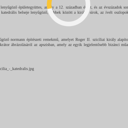
 lenyűgöző épületegyüttes, amely a 12. században épült, és az évszázadok sorá
 katedrális belseje lenyűgöző, többek között a királyi sírok, az ívelt oszlopok
űgöző normann építészeti remekmű, amelyet Roger II. szicíliai király alapít
krátor ábrázolásáról az apszisban, amely az egyik legjelentősebb bizánci műa