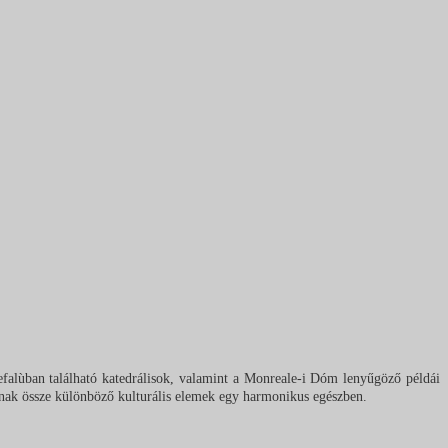
Cefalùban található katedrálisok, valamint a Monreale-i Dóm lenyűgöző példái
dnak össze különböző kulturális elemek egy harmonikus egészben.