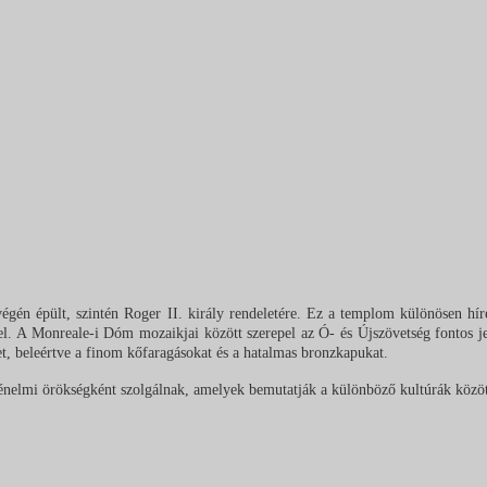
végén épült, szintén Roger II. király rendeletére. Ez a templom különösen híre
el. A Monreale-i Dóm mozaikjai között szerepel az Ó- és Újszövetség fontos je
, beleértve a finom kőfaragásokat és a hatalmas bronzkapukat.
rténelmi örökségként szolgálnak, amelyek bemutatják a különböző kultúrák közöt