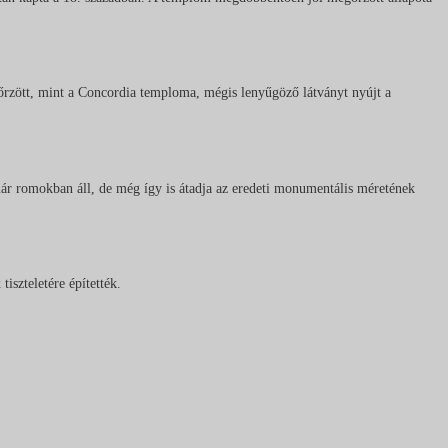
gőrzött, mint a Concordia temploma, mégis lenyűgöző látványt nyújt a
r romokban áll, de még így is átadja az eredeti monumentális méretének
szteletére építették.