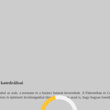
katedrálisai
n, ahol az arab, a normann és a bizánci hatások keverednek. A Palermóban és 
észi és építészeti kiválóságukkal tűnnek ki, hanem azzal is, hogy hogyan fonó