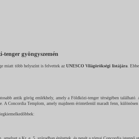
zi-tenger gyöngyszemén
e miatt több helyszínt is felvettek az
UNESCO Világörökségi listájára
.
Ebbe
fontosabb antik görög emlékhely, amely a Földközi-tenger térségében találhat
tébe. A Concordia Templom, amely majdnem érintetlenül maradt fenn, különösen 
 legkiemelkedőbbek:
amelyet a Kr. e. 5. században építettek, és nevét a római Concordia istennő 