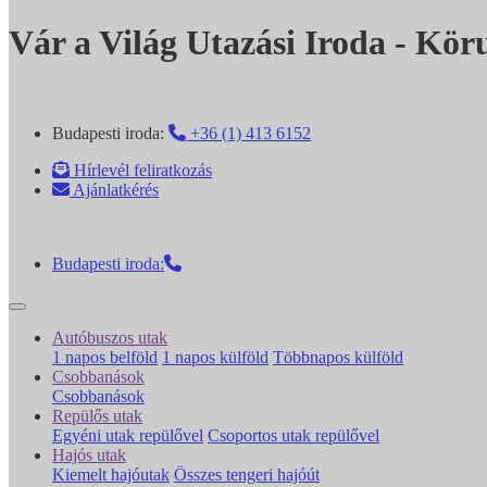
Vár a Világ Utazási Iroda - Kör
Budapesti iroda:
+36 (1) 413 6152
Hírlevél feliratkozás
Ajánlatkérés
Budapesti iroda:
Autóbuszos utak
1 napos belföld
1 napos külföld
Többnapos külföld
Csobbanások
Csobbanások
Repülős utak
Egyéni utak repülővel
Csoportos utak repülővel
Hajós utak
Kiemelt hajóutak
Összes tengeri hajóút