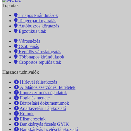
Top utak
1 napos kirándulások
Tengerparti nyaralás
Autóbuszos körutazás
Egzotikus utak
Városnézés
Csobbanás
Repülős városlátogatás
Többnapos kirándulások
Csoportos repülős utak
Hasznos tudnivalók
Hírlevél feliratkozás
Általános szerződési feltételek
Impresszum és cégadatok
Foglalás menete
Biztosítási dokumentumok
Adatkezelési Tájékoztató
Rólunk
Elismeréseink
Bankkártyás fizetés GYIK
Bankkártyás fizetési tájékoztató