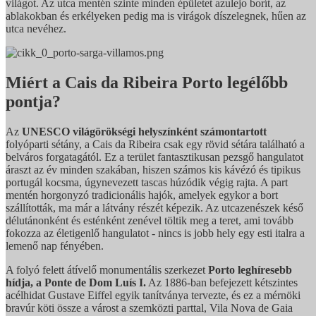
világot. Az utca mentén szinte minden épületet azulejo borít, az
ablakokban és erkélyeken pedig ma is virágok díszelegnek, hűen az
utca nevéhez.
Miért a Cais da Ribeira Porto legélőbb
pontja?
Az
UNESCO világörökségi helyszínként számontartott
folyóparti sétány, a Cais da Ribeira csak egy rövid sétára található a
belváros forgatagától. Ez a terület fantasztikusan pezsgő hangulatot
áraszt az év minden szakában, hiszen számos kis kávézó és tipikus
portugál kocsma, úgynevezett tascas húzódik végig rajta. A part
mentén horgonyzó tradicionális hajók, amelyek egykor a bort
szállították, ma már a látvány részét képezik. Az utcazenészek késő
délutánonként és esténként zenével töltik meg a teret, ami tovább
fokozza az életigenlő hangulatot - nincs is jobb hely egy esti italra a
lemenő nap fényében.
A folyó felett átívelő monumentális szerkezet
Porto leghíresebb
hídja, a Ponte de Dom Luís I.
Az 1886-ban befejezett kétszintes
acélhidat Gustave Eiffel egyik tanítványa tervezte, és ez a mérnöki
bravúr köti össze a várost a szemközti parttal, Vila Nova de Gaia