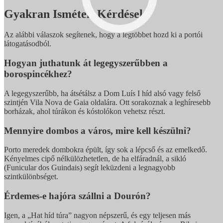
Gyakran Ismételt Kérdések
Az alábbi válaszok segítenek, hogy a legtöbbet hozd ki a portói
látogatásodból.
Hogyan juthatunk át legegyszerűbben a
borospincékhez?
A legegyszerűbb, ha átsétálsz a Dom Luís I híd alsó vagy felső
szintjén Vila Nova de Gaia oldalára. Ott sorakoznak a leghíresebb
borházak, ahol túrákon és kóstolókon vehetsz részt.
Mennyire dombos a város, mire kell készülni?
Porto meredek dombokra épült, így sok a lépcső és az emelkedő.
Kényelmes cipő nélkülözhetetlen, de ha elfáradnál, a sikló
(Funicular dos Guindais) segít leküzdeni a legnagyobb
szintkülönbséget.
Érdemes-e hajóra szállni a Dourón?
Igen, a „Hat híd túra” nagyon népszerű, és egy teljesen más