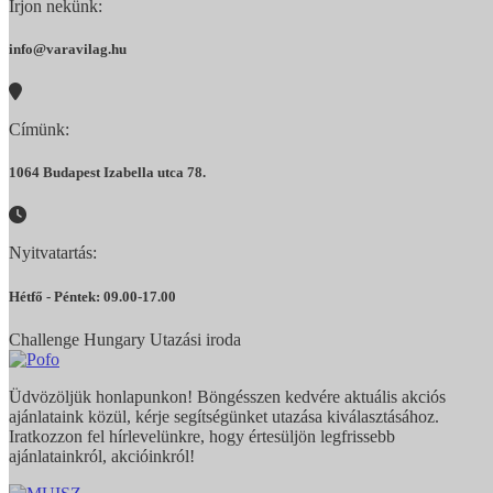
Írjon nekünk:
info@varavilag.hu
Címünk:
1064 Budapest Izabella utca 78.
Nyitvatartás:
Hétfő - Péntek: 09.00-17.00
Challenge Hungary Utazási iroda
Üdvözöljük honlapunkon! Böngésszen kedvére aktuális akciós
ajánlataink közül, kérje segítségünket utazása kiválasztásához.
Iratkozzon fel hírlevelünkre, hogy értesüljön legfrissebb
ajánlatainkról, akcióinkról!