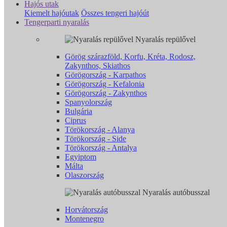
Hajós utak
Kiemelt hajóutak
Összes tengeri hajóút
Tengerparti nyaralás
Nyaralás repülővel
Görög szárazföld, Korfu, Kréta, Rodosz,
Zakynthos, Skiathos
Görögország - Karpathos
Görögország - Kefalonia
Görögország - Zakynthos
Spanyolország
Bulgária
Ciprus
Törökország - Alanya
Törökország - Side
Törökország - Antalya
Egyiptom
Málta
Olaszország
Nyaralás autóbusszal
Horvátország
Montenegro