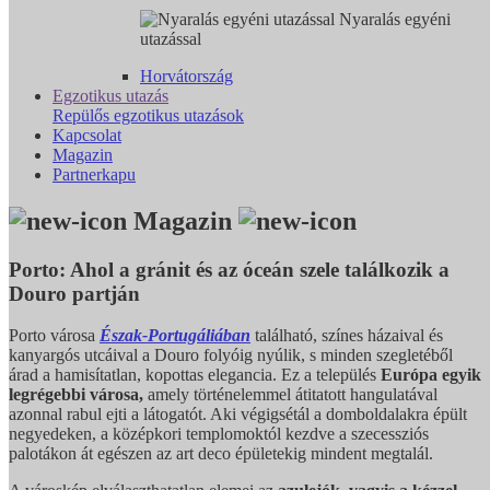
Nyaralás egyéni
utazással
Horvátország
Egzotikus utazás
Repülős egzotikus utazások
Kapcsolat
Magazin
Partnerkapu
Magazin
Porto: Ahol a gránit és az óceán szele találkozik a
Douro partján
Porto városa
Észak-Portugáliában
található, színes házaival és
kanyargós utcáival a Douro folyóig nyúlik, s minden szegletéből
árad a hamisítatlan, kopottas elegancia.
Ez a település
Európa egyik
legrégebbi városa,
amely történelemmel átitatott hangulatával
azonnal rabul ejti a látogatót. Aki végigsétál a domboldalakra épült
negyedeken, a középkori templomoktól kezdve a szecessziós
palotákon át egészen az art deco épületekig mindent megtalál.