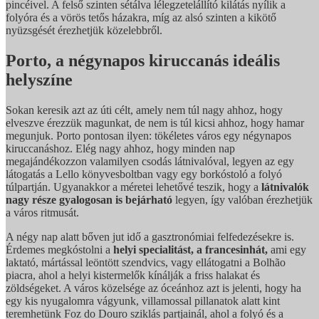
pincéivel. A felső szinten sétálva lélegzetelállító kilátás nyílik a
folyóra és a vörös tetős házakra, míg az alsó szinten a kikötő
nyüzsgését érezhetjük közelebbről.
Porto, a négynapos kiruccanás ideális
helyszíne
Sokan keresik azt az úti célt, amely nem túl nagy ahhoz, hogy
elveszve érezzük magunkat, de nem is túl kicsi ahhoz, hogy hamar
megunjuk. Porto pontosan ilyen: tökéletes város egy négynapos
kiruccanáshoz. Elég nagy ahhoz, hogy minden nap
megajándékozzon valamilyen csodás látnivalóval, legyen az egy
látogatás a Lello könyvesboltban vagy egy borkóstoló a folyó
túlpartján. Ugyanakkor a méretei lehetővé teszik, hogy a
látnivalók
nagy része gyalogosan is bejárható
legyen, így valóban érezhetjük
a város ritmusát.
A négy nap alatt bőven jut idő a gasztronómiai felfedezésekre is.
Érdemes megkóstolni a
helyi specialitást, a francesinhát,
ami egy
laktató, mártással leöntött szendvics, vagy ellátogatni a Bolhão
piacra, ahol a helyi kistermelők kínálják a friss halakat és
zöldségeket. A város közelsége az óceánhoz azt is jelenti, hogy ha
egy kis nyugalomra vágyunk, villamossal pillanatok alatt kint
teremhetünk Foz do Douro sziklás partjainál, ahol a folyó és a