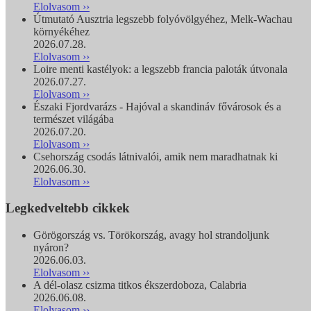
Elolvasom ››
Útmutató Ausztria legszebb folyóvölgyéhez, Melk-Wachau
környékéhez
2026.07.28.
Elolvasom ››
Loire menti kastélyok: a legszebb francia paloták útvonala
2026.07.27.
Elolvasom ››
Északi Fjordvarázs - Hajóval a skandináv fővárosok és a
természet világába
2026.07.20.
Elolvasom ››
Csehország csodás látnivalói, amik nem maradhatnak ki
2026.06.30.
Elolvasom ››
Legkedveltebb cikkek
Görögország vs. Törökország, avagy hol strandoljunk
nyáron?
2026.06.03.
Elolvasom ››
A dél-olasz csizma titkos ékszerdoboza, Calabria
2026.06.08.
Elolvasom ››