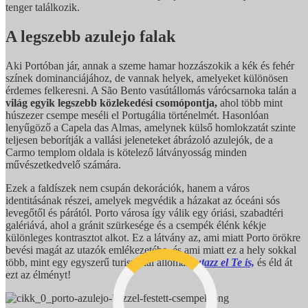
tenger találkozik.
A legszebb azulejo falak
Aki Portóban jár, annak a szeme hamar hozzászokik a kék és fehér
színek dominanciájához, de vannak helyek, amelyeket különösen
érdemes felkeresni. A São Bento vasútállomás várócsarnoka talán a
világ egyik legszebb közlekedési csomópontja,
ahol több mint
húszezer csempe meséli el Portugália történelmét. Hasonlóan
lenyűgöző a Capela das Almas, amelynek külső homlokzatát szinte
teljesen beborítják a vallási jeleneteket ábrázoló azulejók, de a
Carmo templom oldala is kötelező látványosság minden
művészetkedvelő számára.
Ezek a faldíszek nem csupán dekorációk, hanem a város
identitásának részei, amelyek megvédik a házakat az óceáni sós
levegőtől és párától. Porto városa így válik egy óriási, szabadtéri
galériává, ahol a gránit szürkesége és a csempék élénk kékje
különleges kontrasztot alkot. Ez a látvány az, ami miatt Porto örökre
bevési magát az utazók emlékezetébe, és ami miatt ez a hely sokkal
több, mint egy egyszerű turisztikai állomás:
utazz el Te is,
és éld át
ezt az élményt!