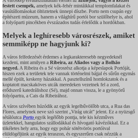
A városkép elválaszthatatlan elemei az
azulejók, vagyis a kézzel
festett csempék,
amelyek kék-fehér mintáikkal templomfalakat és
vasútállomásokat öltöztetnek ünnepi díszbe. Porto nem csupán egy
építészeti múzeum, hanem a világhírű portói bor szülőhelye is, ahol
a folyóparti pincékben évszázados tudás érlelődik a hordókban.
Melyek a leghíresebb városrészek, amiket
semmiképp ne hagyjunk ki?
A város felfedezését érdemes a legkarakteresebb negyedeknél
kezdeni, mint amilyen a
Ribeira, az Aliados vagy a Bolhão
negyed.
A Ribeira és a Sé városrész alkotja a képeslapok Portóját,
hiszen ezek a területek tele vannak történelmi bájjal és sűrűn egymás
mellé épült, keskeny házakkal. A pasztellszínű homlokzatok és a
koptatott macskaköves utcák meredeken vezetnek fel a zord,
erődszerű katedrálishoz (Sé), majd onnan vissza, le a gyönyörű
folyópartra, a Cais da Ribeirához.
A város szívében húzódik az egyik legelbűvölőbb utca, a Rua das
Flores, amelynek neve szó szerint „Virág utcát” jelent. Ez a nyüzsgő
sétálóutca
Porto
egyik legélőbb pontja, tele kis kézműves
üzletekkel, hangulatos szállodákkal és hívogató kávézókkal. Ez a
tökéletes hely arra, hogy egy pohár sötétvörös portóival
elüldögéljünk az egyik teraszon, és egyszerűen csak nézzük a