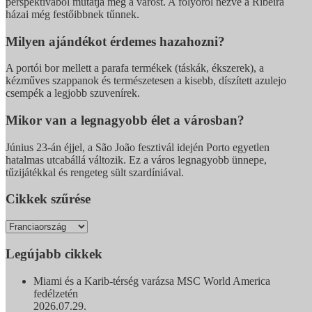
perspektívából mutatja meg a várost. A folyóról nézve a Ribeira
házai még festőibbnek tűnnek.
Milyen ajándékot érdemes hazahozni?
A portói bor mellett a parafa termékek (táskák, ékszerek), a
kézműves szappanok és természetesen a kisebb, díszített azulejo
csempék a legjobb szuvenírek.
Mikor van a legnagyobb élet a városban?
Június 23-án éjjel, a São João fesztivál idején Porto egyetlen
hatalmas utcabállá változik. Ez a város legnagyobb ünnepe,
tűzijátékkal és rengeteg sült szardíniával.
Cikkek szűrése
Legújabb cikkek
Miami és a Karib-térség varázsa MSC World America
fedélzetén
2026.07.29.