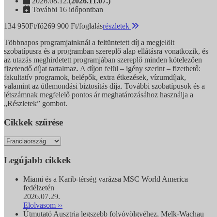
2026.08.12.
(2026.11.07.)
További 16 időpontban
134 950
Ft/fő
269 900
Ft/foglalás
részletek
Többnapos programjainknál a feltüntetett díj a megjelölt
szobatípusra és a programban szereplő alap ellátásra vonatkozik, és
az utazás meghirdetett programjában szereplő minden kötelezően
fizetendő díjat tartalmaz. A díjon felül – igény szerint – fizethető:
fakultatív programok, belépők, extra étkezések, vízumdíjak,
valamint az útlemondási biztosítás díja. További szobatípusok és a
létszámnak megfelelő pontos ár meghatározásához használja a
„Részletek” gombot.
Cikkek szűrése
Legújabb cikkek
Miami és a Karib-térség varázsa MSC World America
fedélzetén
2026.07.29.
Elolvasom ››
Útmutató Ausztria legszebb folyóvölgyéhez, Melk-Wachau