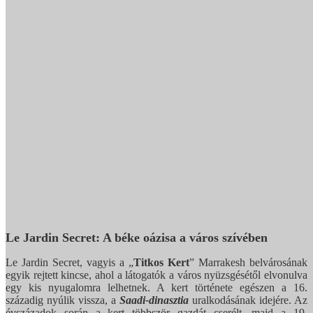
Le Jardin Secret: A béke oázisa a város szívében
Le Jardin Secret, vagyis a „
Titkos Kert
” Marrakesh belvárosának
egyik rejtett kincse, ahol a látogatók a város nyüzsgésétől elvonulva
egy kis nyugalomra lelhetnek. A kert története egészen a 16.
századig nyúlik vissza, a
Saadi-dinasztia
uralkodásának idejére. Az
évszázadok során a kert többször gazdát cserélt, majd a 19.