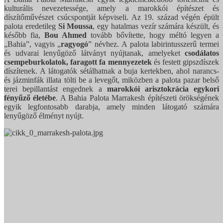
kulturális nevezetessége, amely a marokkói építészet és
díszítőművészet csúcspontját képviseli. Az 19. század végén épült
palota eredetileg
Si Moussa
, egy hatalmas vezír számára készült, és
később fia,
Bou Ahmed
tovább bővítette, hogy méltó legyen a
„Bahia”, vagyis „
ragyogó
” névhez. A palota labirintusszerű termei
és udvarai lenyűgöző látványt nyújtanak, amelyeket
csodálatos
csempeburkolatok, faragott fa mennyezetek
és festett gipszdíszek
díszítenek. A látogatók sétálhatnak a buja kertekben, ahol narancs-
és jázminfák illata tölti be a levegőt, miközben a palota pazar belső
terei bepillantást engednek a
marokkói arisztokrácia egykori
fényűző életébe
. A Bahia Palota Marrakesh építészeti örökségének
egyik legfontosabb darabja, amely minden látogató számára
lenyűgöző élményt nyújt.