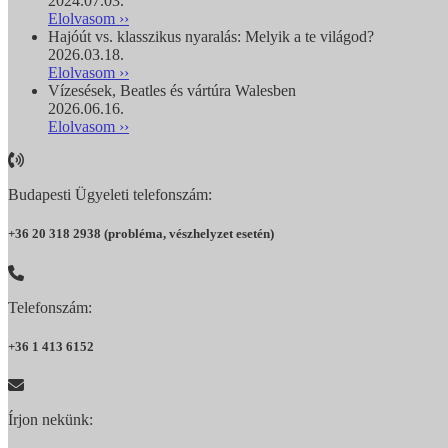
2024.07.03.
Elolvasom ››
Hajóút vs. klasszikus nyaralás: Melyik a te világod?
2026.03.18.
Elolvasom ››
Vízesések, Beatles és vártúra Walesben
2026.06.16.
Elolvasom ››
Budapesti Ügyeleti telefonszám:
+36 20 318 2938 (probléma, vészhelyzet esetén)
Telefonszám:
+36 1 413 6152
Írjon nekünk: