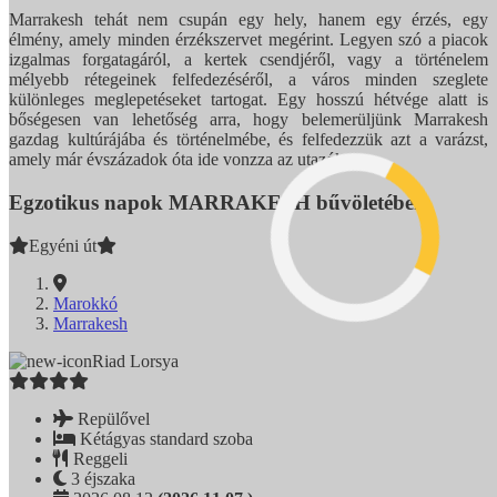
Marrakesh tehát nem csupán egy hely, hanem egy érzés, egy
élmény, amely minden érzékszervet megérint. Legyen szó a piacok
izgalmas forgatagáról, a kertek csendjéről, vagy a történelem
mélyebb rétegeinek felfedezéséről, a város minden szeglete
különleges meglepetéseket tartogat. Egy hosszú hétvége alatt is
bőségesen van lehetőség arra, hogy belemerüljünk Marrakesh
gazdag kultúrájába és történelmébe, és felfedezzük azt a varázst,
amely már évszázadok óta ide vonzza az utazókat.
Egzotikus napok MARRAKESH bűvöletében
Egyéni út
Marokkó
Marrakesh
Riad Lorsya
Repülővel
Kétágyas standard szoba
Reggeli
3 éjszaka