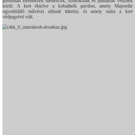
gondosan elrendezett medencék, szökőkutak és pálmafák vesznek
körül. A kert ékköve a kobaltkék pavilon, amely Majorelle
egyedülálló művészi stílusát tükrözi, és amely mára a kert
védjegyévé vált.