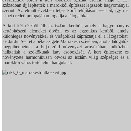
században újjáépítették a marokkói építészet legszebb hagyományai
szerint. Az elmúlt években teljes körű felújításon esett át, így ma
ismét eredeti pompájában fogadja a látogatókat.
A kert két részből áll: az iszlám kertből, amely a hagyományos
kertépítészeti elemeket ötvözi, és az egzotikus kertből, amely
különleges növényekkel és virágokkal kápráztatja el a látogatókat.
Le Jardin Secret a béke szigete Marrakesh szívében, ahol a látogatók
megpihenhetnek a buja zöld növényzet árnyékában, miközben
hallgatják a szökőkutak lágy csobogását. A kert építészete és
növényzete harmonikusan ötvözi az iszlám világ szépségét és a
marokkói város történelmi hangulatát.