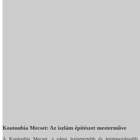
Koutoubia Mecset: Az iszlám építészet mesterműve
A Koutoubia Mecset, a város legismertebb és legimpozánsabb