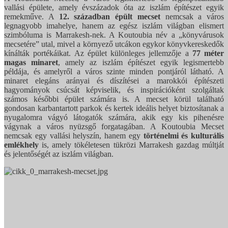
vallási épülete, amely évszázadok óta az iszlám építészet egyik
remekműve. A
12. században épült mecset
nemcsak a város
legnagyobb imahelye, hanem az egész iszlám világban elismert
szimbóluma is Marrakesh-nek. A Koutoubia név a „könyvárusok
mecsetére” utal, mivel a környező utcákon egykor könyvkereskedők
kínálták portékáikat. Az épület különleges jellemzője a
77 méter
magas minaret
, amely az iszlám építészet egyik legismertebb
példája, és amelyről a város szinte minden pontjáról látható. A
minaret elegáns arányai és díszítései a marokkói építészeti
hagyományok csúcsát képviselik, és inspirációként szolgáltak
számos későbbi épület számára is. A mecset körül található
gondosan karbantartott parkok és kertek ideális helyet biztosítanak a
nyugalomra vágyó látogatók számára, akik egy kis pihenésre
vágynak a város nyüzsgő forgatagában. A Koutoubia Mecset
nemcsak egy vallási helyszín, hanem egy
történelmi és kulturális
emlékhely
is, amely tökéletesen tükrözi Marrakesh gazdag múltját
és jelentőségét az iszlám világban.