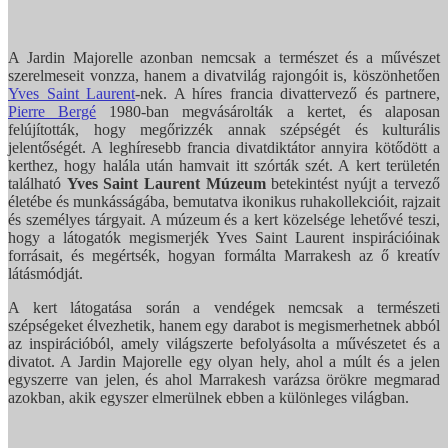
A Jardin Majorelle azonban nemcsak a természet és a művészet
szerelmeseit vonzza, hanem a divatvilág rajongóit is, köszönhetően
Yves Saint Laurent
-nek. A híres francia divattervező és partnere,
Pierre Bergé
1980-ban megvásárolták a kertet, és alaposan
felújították, hogy megőrizzék annak szépségét és kulturális
jelentőségét. A leghíresebb francia divatdiktátor annyira kötődött a
kerthez, hogy halála után hamvait itt szórták szét. A kert területén
található
Yves Saint Laurent Múzeum
betekintést nyújt a tervező
életébe és munkásságába, bemutatva ikonikus ruhakollekcióit, rajzait
és személyes tárgyait. A múzeum és a kert közelsége lehetővé teszi,
hogy a látogatók megismerjék Yves Saint Laurent inspirációinak
forrásait, és megértsék, hogyan formálta Marrakesh az ő kreatív
látásmódját.
A kert látogatása során a vendégek nemcsak a természeti
szépségeket élvezhetik, hanem egy darabot is megismerhetnek abból
az inspirációból, amely világszerte befolyásolta a művészetet és a
divatot. A Jardin Majorelle egy olyan hely, ahol a múlt és a jelen
egyszerre van jelen, és ahol Marrakesh varázsa örökre megmarad
azokban, akik egyszer elmerülnek ebben a különleges világban.