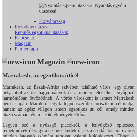
Nyaralás egyéni
utazással
Horvátország
Egzotikus utazás
Repülős egzotikus utazások
Kapcsolat
Magazin
Partnerkapu
Magazin
Marrakesh, az egzotikus úticél
Marrakesh, az Észak-Afrika szívében található város, egy olyan
hely, ahol az ősi hagyományok és a modern életstílus lenyűgöző
harmóniában ötvöződnek. A vörös városként is ismert Marrakesh
nem csupán Marokkó egyik legnépszerűbb turisztikai célpontja,
hanem az egész világon ismert egzotikus úti cél, amely minden
utazó számára életre szóló élményeket kínál.
Legyen szó a nyüzsgő piacokról, a lenyűgöző építészeti
remekművekről vagy a csendes kertekről, ez a csodálatos arab város
minden látogató számára tartogat valami különlegeset. Ebben a