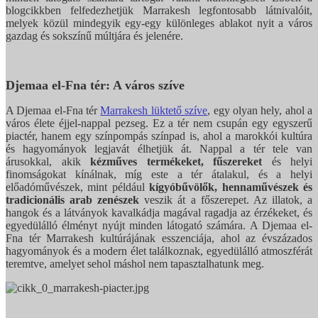
blogcikkben felfedezhetjük Marrakesh legfontosabb látnivalóit,
melyek közül mindegyik egy-egy különleges ablakot nyit a város
gazdag és sokszínű múltjára és jelenére.
Djemaa el-Fna tér: A város szíve
A Djemaa el-Fna tér
Marrakesh lüktető szíve
, egy olyan hely, ahol a
város élete éjjel-nappal pezseg. Ez a tér nem csupán egy egyszerű
piactér, hanem egy színpompás színpad is, ahol a marokkói kultúra
és hagyományok legjavát élhetjük át. Nappal a tér tele van
árusokkal, akik
kézműves termékeket, fűszereket
és helyi
finomságokat kínálnak, míg este a tér átalakul, és a helyi
előadóművészek, mint például
kígyóbűvölők, hennaművészek és
tradicionális arab zenészek
veszik át a főszerepet. Az illatok, a
hangok és a látványok kavalkádja magával ragadja az érzékeket, és
egyedülálló élményt nyújt minden látogató számára. A Djemaa el-
Fna tér Marrakesh kultúrájának esszenciája, ahol az évszázados
hagyományok és a modern élet találkoznak, egyedülálló atmoszférát
teremtve, amelyet sehol máshol nem tapasztalhatunk meg.