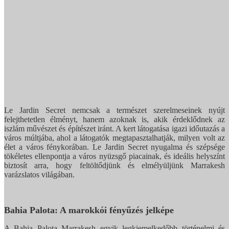
Le Jardin Secret nemcsak a természet szerelmeseinek nyújt
felejthetetlen élményt, hanem azoknak is, akik érdeklődnek az
iszlám művészet és építészet iránt. A kert látogatása igazi időutazás a
város múltjába, ahol a látogatók megtapasztalhatják, milyen volt az
élet a város fénykorában. Le Jardin Secret nyugalma és szépsége
tökéletes ellenpontja a város nyüzsgő piacainak, és ideális helyszínt
biztosít arra, hogy feltöltődjünk és elmélyüljünk Marrakesh
varázslatos világában.
Bahia Palota: A marokkói fényűzés jelképe
A Bahia Palota Marrakesh egyik legkiemelkedőbb történelmi és