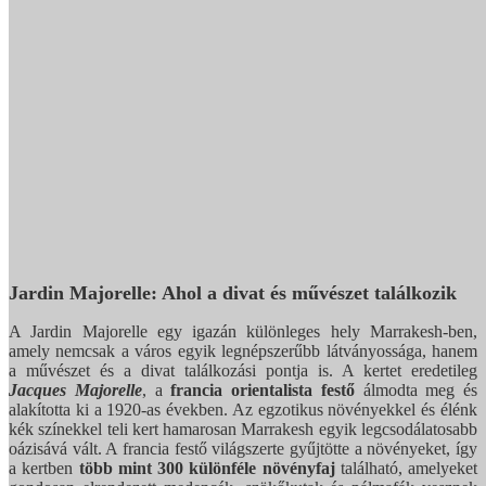
Jardin Majorelle: Ahol a divat és művészet találkozik
A Jardin Majorelle egy igazán különleges hely Marrakesh-ben,
amely nemcsak a város egyik legnépszerűbb látványossága, hanem
a művészet és a divat találkozási pontja is. A kertet eredetileg
Jacques Majorelle
, a
francia orientalista festő
álmodta meg és
alakította ki a 1920-as években. Az egzotikus növényekkel és élénk
kék színekkel teli kert hamarosan Marrakesh egyik legcsodálatosabb
oázisává vált. A francia festő világszerte gyűjtötte a növényeket, így
a kertben
több mint 300 különféle növényfaj
található, amelyeket