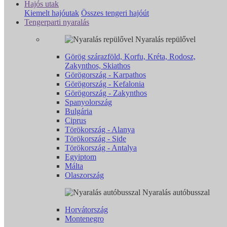
Hajós utak
Kiemelt hajóutak
Összes tengeri hajóút
Tengerparti nyaralás
Nyaralás repülővel
Görög szárazföld, Korfu, Kréta, Rodosz,
Zakynthos, Skiathos
Görögország - Karpathos
Görögország - Kefalonia
Görögország - Zakynthos
Spanyolország
Bulgária
Ciprus
Törökország - Alanya
Törökország - Side
Törökország - Antalya
Egyiptom
Málta
Olaszország
Nyaralás autóbusszal
Horvátország
Montenegro