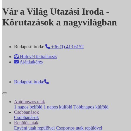
Vár a Világ Utazási Iroda -
Körutazások a nagyvilágban
Budapesti iroda:
+36 (1) 413 6152
Hírlevél feliratkozás
Ajánlatkérés
Budapesti iroda:
Autóbuszos utak
1 napos belföld
1 napos külföld
Többnapos külföld
Csobbanások
Csobbanások
Repülős utak
Egyéni utak repülővel
Csoportos utak repülővel