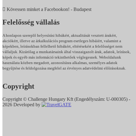
Kövessen minket a Facebookon! - Budapest
Felelősség vállalás
A honlapon szereplő helyesírási hibákért, aktualitását vesztett árakért,
akciókért, illetve az árkalkulációs program esetleges hibáiért, valamint a
képekben, leírásokban fellelhető hibákért, eltérésekért a felelősséget nem
vállaljuk. Kizárólag a munkatársaink által visszaigazolt árak, adatok, leírások,
képek és egyéb más információ tekinthetőek véglegesnek. Weboldalunk
használata közben megadott, azonosításra alkalmas, személyes adatok
begyűjtése és feldolgozása megfelel az érvényes adatvédelmi előírásoknak.
Adatkezelési Tájékoztatónkat itt olvashatja.
Copyright
Copyright © Challenge Hungary Kft (Engedélyszám: U-000305) -
2026 Developed by