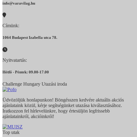
info@varavilag.hu
Címünk:
1064 Budapest Izabella utca 78.
Nyitvatartás:
Hétfő - Péntek: 09.00-17.00
Challenge Hungary Utazási iroda
Üdvözöljük honlapunkon! Böngésszen kedvére aktuális akciós
ajánlataink közül, kérje segítségünket utazása kiválasztásához.
Iratkozzon fel hírlevelünkre, hogy értesüljön legfrissebb
ajánlatainkról, akcióinkról!
Top utak