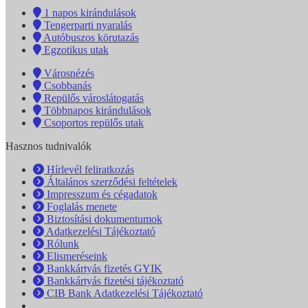
1 napos kirándulások
Tengerparti nyaralás
Autóbuszos körutazás
Egzotikus utak
Városnézés
Csobbanás
Repülős városlátogatás
Többnapos kirándulások
Csoportos repülős utak
Hasznos tudnivalók
Hírlevél feliratkozás
Általános szerződési feltételek
Impresszum és cégadatok
Foglalás menete
Biztosítási dokumentumok
Adatkezelési Tájékoztató
Rólunk
Elismeréseink
Bankkártyás fizetés GYIK
Bankkártyás fizetési tájékoztató
CIB Bank Adatkezelési Tájékoztató