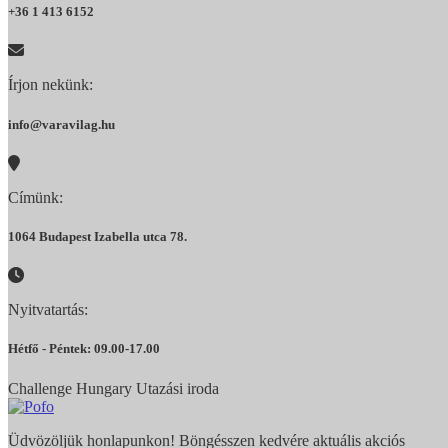
+36 1 413 6152
Írjon nekünk:
info@varavilag.hu
Címünk:
1064 Budapest Izabella utca 78.
Nyitvatartás:
Hétfő - Péntek: 09.00-17.00
Challenge Hungary Utazási iroda
Üdvözöljük honlapunkon! Böngésszen kedvére aktuális akciós