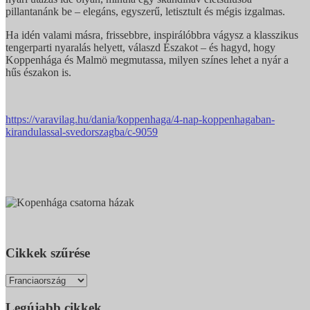
pillantanánk be – elegáns, egyszerű, letisztult és mégis izgalmas.
Ha idén valami másra, frissebbre, inspirálóbbra vágysz a klasszikus
tengerparti nyaralás helyett, válaszd Északot – és hagyd, hogy
Koppenhága és Malmö megmutassa, milyen színes lehet a nyár a
hűs északon is.
https://varavilag.hu/dania/koppenhaga/4-nap-koppenhagaban-
kirandulassal-svedorszagba/c-9059
Cikkek szűrése
Legújabb cikkek