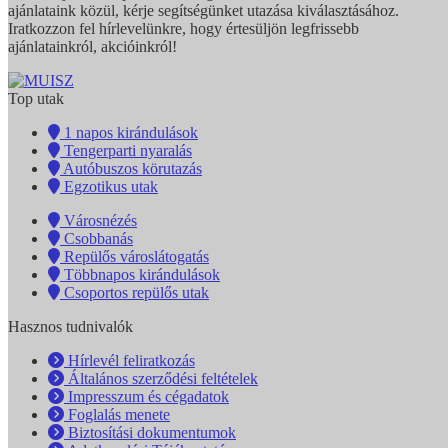
ajánlataink közül, kérje segítségünket utazása kiválasztásához.
Iratkozzon fel hírlevelünkre, hogy értesüljön legfrissebb
ajánlatainkról, akcióinkról!
Top utak
1 napos kirándulások
Tengerparti nyaralás
Autóbuszos körutazás
Egzotikus utak
Városnézés
Csobbanás
Repülős városlátogatás
Többnapos kirándulások
Csoportos repülős utak
Hasznos tudnivalók
Hírlevél feliratkozás
Általános szerződési feltételek
Impresszum és cégadatok
Foglalás menete
Biztosítási dokumentumok