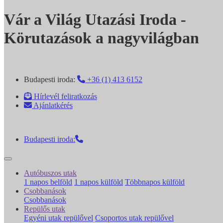
Vár a Világ Utazási Iroda -
Körutazások a nagyvilágban
Budapesti iroda:
+36 (1) 413 6152
Hírlevél feliratkozás
Ajánlatkérés
Budapesti iroda:
Autóbuszos utak
1 napos belföld
1 napos külföld
Többnapos külföld
Csobbanások
Csobbanások
Repülős utak
Egyéni utak repülővel
Csoportos utak repülővel