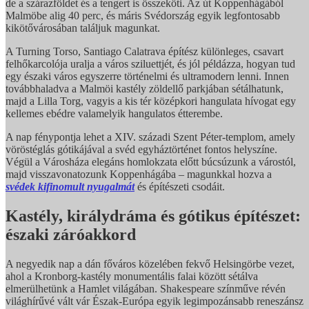
de a szárazföldet és a tengert is összeköti. Az út Koppenhágából
Malmöbe alig 40 perc, és máris Svédország egyik legfontosabb
kikötővárosában találjuk magunkat.
A Turning Torso, Santiago Calatrava építész különleges, csavart
felhőkarcolója uralja a város sziluettjét, és jól példázza, hogyan tud
egy északi város egyszerre történelmi és ultramodern lenni. Innen
továbbhaladva a Malmöi kastély zöldellő parkjában sétálhatunk,
majd a Lilla Torg, vagyis a kis tér középkori hangulata hívogat egy
kellemes ebédre valamelyik hangulatos étterembe.
A nap fénypontja lehet a XIV. századi Szent Péter-templom, amely
vöröstéglás gótikájával a svéd egyháztörténet fontos helyszíne.
Végül a Városháza elegáns homlokzata előtt búcsúzunk a várostól,
majd visszavonatozunk Koppenhágába – magunkkal hozva a
svédek kifinomult nyugalmát
és építészeti csodáit.
Kastély, királydráma és gótikus építészet:
északi záróakkord
A negyedik nap a dán főváros közelében fekvő Helsingörbe vezet,
ahol a Kronborg-kastély monumentális falai között sétálva
elmerülhetünk a Hamlet világában. Shakespeare színműve révén
világhírűvé vált vár Észak-Európa egyik legimpozánsabb reneszánsz