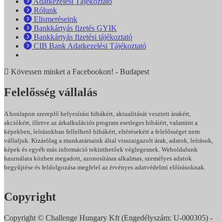
Adatkezelési Tájékoztató
Rólunk
Elismeréseink
Bankkártyás fizetés GYIK
Bankkártyás fizetési tájékoztató
CIB Bank Adatkezelési Tájékoztató
Kövessen minket a Facebookon! - Budapest
Felelősség vállalás
A honlapon szereplő helyesírási hibákért, aktualitását vesztett árakért,
akciókért, illetve az árkalkulációs program esetleges hibáiért, valamint a
képekben, leírásokban fellelhető hibákért, eltérésekért a felelősséget nem
vállaljuk. Kizárólag a munkatársaink által visszaigazolt árak, adatok, leírások,
képek és egyéb más információ tekinthetőek véglegesnek. Weboldalunk
használata közben megadott, azonosításra alkalmas, személyes adatok
begyűjtése és feldolgozása megfelel az érvényes adatvédelmi előírásoknak.
Adatkezelési Tájékoztatónkat itt olvashatja.
Copyright
Copyright © Challenge Hungary Kft (Engedélyszám: U-000305) -