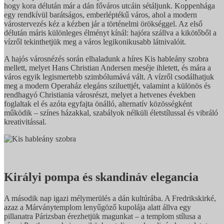
hogy kora délután már a dán főváros utcáin sétáljunk. Koppenhága
egy rendkívül barátságos, emberléptékű város, ahol a modern
várostervezés kéz a kézben jár a történelmi örökséggel. Az első
délután máris különleges élményt kínál: hajóra szállva a kikötőből a
vízről tekinthetjük meg a város legikonikusabb látnivalóit.
A hajós városnézés során elhaladunk a híres Kis hableány szobra
mellett, melyet Hans Christian Andersen meséje ihletett, és mára a
város egyik legismertebb szimbólumává vált. A vízről csodálhatjuk
meg a modern Operaház elegáns sziluettjét, valamint a különös és
rendhagyó Christiania városrészt, melyet a hetvenes években
foglaltak el és azóta egyfajta önálló, alternatív közösségként
működik – színes házakkal, szabályok nélküli életstílussal és vibráló
kreativitással.
Királyi pompa és skandináv elegancia
A második nap igazi mélymerülés a dán kultúrába. A Fredrikskirké,
azaz a Márványtemplom lenyűgöző kupolája alatt állva egy
pillanatra Párizsban érezhetjük magunkat – a templom stílusa a