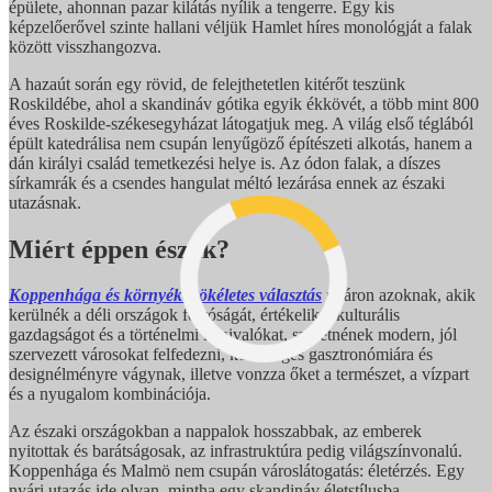
épülete, ahonnan pazar kilátás nyílik a tengerre. Egy kis
képzelőerővel szinte hallani véljük Hamlet híres monológját a falak
között visszhangozva.
A hazaút során egy rövid, de felejthetetlen kitérőt teszünk
Roskildébe, ahol a skandináv gótika egyik ékkövét, a több mint 800
éves Roskilde-székesegyházat látogatjuk meg. A világ első téglából
épült katedrálisa nem csupán lenyűgöző építészeti alkotás, hanem a
dán királyi család temetkezési helye is. Az ódon falak, a díszes
sírkamrák és a csendes hangulat méltó lezárása ennek az északi
utazásnak.
Miért éppen észak?
Koppenhága és környéke tökéletes választás
nyáron azoknak, akik
kerülnék a déli országok forróságát, értékelik a kulturális
gazdagságot és a történelmi látnivalókat, szeretnének modern, jól
szervezett városokat felfedezni, különleges gasztronómiára és
designélményre vágynak, illetve vonzza őket a természet, a vízpart
és a nyugalom kombinációja.
Az északi országokban a nappalok hosszabbak, az emberek
nyitottak és barátságosak, az infrastruktúra pedig világszínvonalú.
Koppenhága és Malmö nem csupán városlátogatás: életérzés. Egy
nyári utazás ide olyan, mintha egy skandináv életstílusba