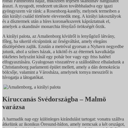
római Pantheonra hajaz, miközben teljesen skandináv hangulatot
áraszt. A nyugodt, rendezett utcákon továbbhaladva egy igazi
gyöngyszem vár ránk: a Rosenborg-kastély, melynek termeiben a
dán királyi család története elevenedik meg. A királyi lakosztályok
és a dísztermek után a híres koronaékszerek kápráztatnak el,
amelyek a skandináv monarchia fényűző örökségét őrzik.
A királyi palota, az Amalienborg kívülről is lenyűgöző látvány,
főleg, ha sikerül elcsípnünk az őrségváltást, amely elegáns
díszlépésben zajlik. Ezután a metróval gyorsan a Nyhavn negyedbe
jutunk, ahol a színes házak, a kikötő és az éttermek kavalkádja
tökéletes helyszínt kínál egy pohár bor vagy egy friss halétel
elfogyasztására. Gyalogosan visszatérve a szállodához elhaladunk a
Christiansborg parlamenti épület mellett, amely a dán demokrácia
bölcsője, valamint a Városháza, amelynek tornya messziről is
hívogatja a látogatókat.
Kiruccanás Svédországba – Malmö
varázsa
A harmadik nap egy különleges kirándulást tartogat: vonatra szállva
átkelünk az ikonikus Öresund-hídon, amely nemcsak a két országot,