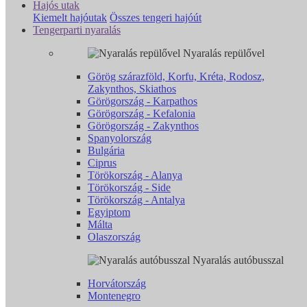
Hajós utak
Kiemelt hajóutak
Összes tengeri hajóút
Tengerparti nyaralás
Nyaralás repülővel
Görög szárazföld, Korfu, Kréta, Rodosz,
Zakynthos, Skiathos
Görögország - Karpathos
Görögország - Kefalonia
Görögország - Zakynthos
Spanyolország
Bulgária
Ciprus
Törökország - Alanya
Törökország - Side
Törökország - Antalya
Egyiptom
Málta
Olaszország
Nyaralás autóbusszal
Horvátország
Montenegro