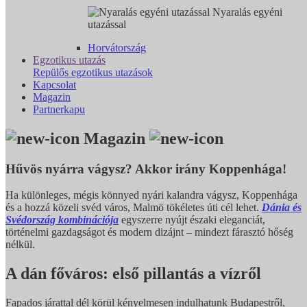
Nyaralás egyéni
utazással
Horvátország
Egzotikus utazás
Repülős egzotikus utazások
Kapcsolat
Magazin
Partnerkapu
Magazin
Hűvös nyárra vágysz? Akkor irány Koppenhága!
Ha különleges, mégis könnyed nyári kalandra vágysz, Koppenhága
és a hozzá közeli svéd város, Malmö tökéletes úti cél lehet.
Dánia és
Svédország kombinációja
egyszerre nyújt északi eleganciát,
történelmi gazdagságot és modern dizájnt – mindezt fárasztó hőség
nélkül.
A dán főváros: első pillantás a vízről
Fapados járattal dél körül kényelmesen indulhatunk Budapestről,