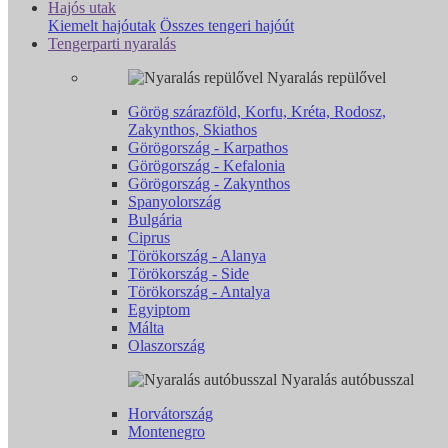
Hajós utak
Kiemelt hajóutak
Összes tengeri hajóút
Tengerparti nyaralás
Nyaralás repülővel
Görög szárazföld, Korfu, Kréta, Rodosz,
Zakynthos, Skiathos
Görögország - Karpathos
Görögország - Kefalonia
Görögország - Zakynthos
Spanyolország
Bulgária
Ciprus
Törökország - Alanya
Törökország - Side
Törökország - Antalya
Egyiptom
Málta
Olaszország
Nyaralás autóbusszal
Horvátország
Montenegro