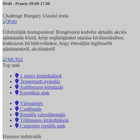
Hétfő - Péntek: 09.00-17.00
Challenge Hungary Utazási iroda
Üdvözöljük honlapunkon! Böngésszen kedvére aktuális akciós
ajánlataink közül, kérje segítségünket utazása kiválasztásához.
Iratkozzon fel hírlevelünkre, hogy értesüljön legfrissebb
ajánlatainkról, akcióinkról!
Top utak
1 napos kirándulások
Tengerparti nyaralás
Autóbuszos körutazás
Egzotikus utak
Városnézés
Csobbanás
Repülős városlátogatás
Többnapos kirándulások
Csoportos repülős utak
Hasznos tudnivalók