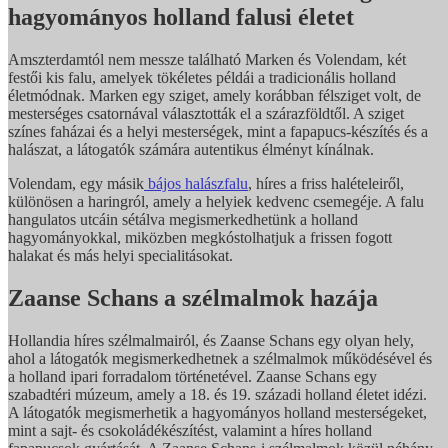
hagyományos holland falusi életet
Amszterdamtól nem messze található Marken és Volendam, két
festői kis falu, amelyek tökéletes példái a tradicionális holland
életmódnak. Marken egy sziget, amely korábban félsziget volt, de
mesterséges csatornával választották el a szárazföldtől. A sziget
színes faházai és a helyi mesterségek, mint a fapapucs-készítés és a
halászat, a látogatók számára autentikus élményt kínálnak.
Volendam, egy másik
bájos halászfalu
, híres a friss halételeiről,
különösen a haringról, amely a helyiek kedvenc csemegéje. A falu
hangulatos utcáin sétálva megismerkedhetünk a holland
hagyományokkal, miközben megkóstolhatjuk a frissen fogott
halakat és más helyi specialitásokat.
Zaanse Schans a szélmalmok hazája
Hollandia híres szélmalmairól, és Zaanse Schans egy olyan hely,
ahol a látogatók megismerkedhetnek a szélmalmok működésével és
a holland ipari forradalom történetével. Zaanse Schans egy
szabadtéri múzeum, amely a 18. és 19. századi holland életet idézi.
A látogatók megismerhetik a hagyományos holland mesterségeket,
mint a sajt- és csokoládékészítést, valamint a híres holland