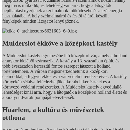
fapapucsok gyártását. A Zaanse Schans-i szélmalmok közül néhány
még ma is működik, és lehetőség van arra, hogy a látogatók
bepillantást nyerjenek a szélmalmok működésébe és a szélenergia
használatába. A hely szélmalmairól és festői tájáról készült
fényképek minden látogatót lenyűgöznek.
Muiderslot ékköve a középkori kastély
A Muiderslot kastély egy mesébe illő középkori vár, amely a holland
aranykor idejéből származik. A kastély a 13. században épült, és
több évszázadon keresztül fontos szerepet játszott a holland
történelemben. A várban megismerkedhetünk a középkori
életmóddal, a fegyverekkel és a vár védelmi rendszereivel. A kastély
környékén sétálva felfedezhetjük a korabeli kertészetet és a
környező védelmi rendszereket. A Muiderslot kastély egyedülálló
lehetőséget kínál arra, hogy a látogatók a középkori holland életet és
a királyi udvarok pompáját élvezhessék.
Haarlem, a kultúra és művészetek
otthona
Haarlem, Amszterdam közvetlen közelében található, és bár kisebb