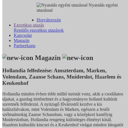
Nyaralás egyéni
utazással
Horvátország
Egzotikus utazás
Repülős egzotikus utazások
Kapcsolat
Magazin
Partnerkapu
Magazin
Hollandia felfedezése: Amszterdam, Marken,
Volendam, Zaanse Schans, Muiderslot, Haarlem és
Keukenhof
Hollandia minden évben több millió turistát vonz, akik a csodálatos
tájakat, a gazdag történelmet és a hagyományos holland kultúrát
szeretnék felfedezni. A nyüzsgő fővárostól kezdve a kis
halászfalvakon, mint Volendam és Marken, egészen a festői
szélmalmokig Zaanse Schansban, vagy a középkori kastélyig
Muiderslotban, Hollandia rengeteg különleges élményt kínál.
Haarlem kulturális kincsei és a Keukenhof virágai minden látogatót