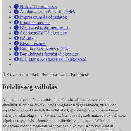
Hírlevél feliratkozás
Általános szerződési feltételek
Impresszum és cégadatok
Foglalás menete
Biztosítási dokumentumok
Adatkezelési Tájékoztató
Rólunk
Elismeréseink
Bankkártyás fizetés GYIK
Bankkártyás fizetési tájékoztató
CIB Bank Adatkezelési Tájékoztató
Kövessen minket a Facebookon! - Budapest
Felelősség vállalás
A honlapon szereplő helyesírási hibákért, aktualitását vesztett árakért,
akciókért, illetve az árkalkulációs program esetleges hibáiért, valamint a
képekben, leírásokban fellelhető hibákért, eltérésekért a felelősséget nem
vállaljuk. Kizárólag a munkatársaink által visszaigazolt árak, adatok, leírások,
képek és egyéb más információ tekinthetőek véglegesnek. Weboldalunk
használata közben megadott, azonosításra alkalmas, személyes adatok