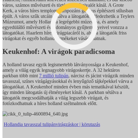
város, számos művészeti és történelmi látnivalót kínál. A Grote
Kerk, a város híres temploma, impozáns gótikus építészeti stílusban
épült. A város szűk utcáin sétálva a látogatók felfedezhetik a Teylers
Múzeumot, amely Hollandia legrégebbi múzeuma, és amely
egyedülálló művészeti és tudományos gyűjteményeivel vonzza a
látogatókat. Haarlem híres virágpiacáról is, ahol a látogatók friss
virágokat és egyéb holland termékeket vásárolhatnak.
Keukenhof: A virágok paradicsoma
A holland tavasz egyik legismertebb látványossága a Keukenhof,
amely a világ egyik legnagyobb virágoskertje. A 32 hektáros
parkban több mint
7 millió tulipán
, nárcisz és jácint virágzik minden
tavasszal, színes virágágyásokkal és lenyűgöző tájképekkel várva a
látogatókat. A Keukenhof minden évben más tematikával készült,
így minden látogatás új élményeket kínál. A parkban sétálva a
látogatók megcsodálhatják a világ legszebb virágait, és
fotózkodhatnak a híres holland szélmalmok előtt.
Hollandia tavasszal tulipánvirágzáskor | körutazás