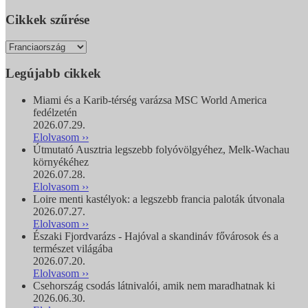
Cikkek szűrése
Legújabb cikkek
Miami és a Karib-térség varázsa MSC World America
fedélzetén
2026.07.29.
Elolvasom ››
Útmutató Ausztria legszebb folyóvölgyéhez, Melk-Wachau
környékéhez
2026.07.28.
Elolvasom ››
Loire menti kastélyok: a legszebb francia paloták útvonala
2026.07.27.
Elolvasom ››
Északi Fjordvarázs - Hajóval a skandináv fővárosok és a
természet világába
2026.07.20.
Elolvasom ››
Csehország csodás látnivalói, amik nem maradhatnak ki
2026.06.30.