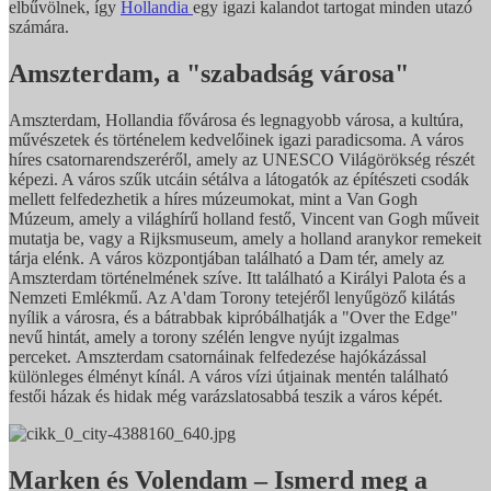
elbűvölnek, így
Hollandia
egy igazi kalandot tartogat minden utazó
számára.
Amszterdam, a "szabadság városa"
Amszterdam, Hollandia fővárosa és legnagyobb városa, a kultúra,
művészetek és történelem kedvelőinek igazi paradicsoma. A város
híres csatornarendszeréről, amely az UNESCO Világörökség részét
képezi. A város szűk utcáin sétálva a látogatók az építészeti csodák
mellett felfedezhetik a híres múzeumokat, mint a Van Gogh
Múzeum, amely a világhírű holland festő, Vincent van Gogh műveit
mutatja be, vagy a Rijksmuseum, amely a holland aranykor remekeit
tárja elénk. A város központjában található a Dam tér, amely az
Amszterdam történelmének szíve. Itt található a Királyi Palota és a
Nemzeti Emlékmű. Az A'dam Torony tetejéről lenyűgöző kilátás
nyílik a városra, és a bátrabbak kipróbálhatják a "Over the Edge"
nevű hintát, amely a torony szélén lengve nyújt izgalmas
perceket. Amszterdam csatornáinak felfedezése hajókázással
különleges élményt kínál. A város vízi útjainak mentén található
festői házak és hidak még varázslatosabbá teszik a város képét.
Marken és Volendam – Ismerd meg a