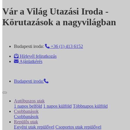
Vár a Világ Utazási Iroda -
Körutazások a nagyvilágban
Budapesti iroda:
+36 (1) 413 6152
Hírlevél feliratkozás
Ajánlatkérés
Budapesti iroda:
Autóbuszos utak
1 napos belföld
1 napos külföld
Többnapos külföld
Csobbanások
Csobbanások
Repülős utak
Egyéni utak repülővel
Csoportos utak repülővel