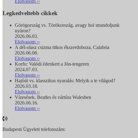
Elolvasom ››
Legkedveltebb cikkek
Görögország vs. Törökország, avagy hol strandoljunk
nyáron?
2026.06.03.
Elolvasom ››
A dél-olasz csizma titkos ékszerdoboza, Calabria
2026.06.08.
Elolvasom ››
Korfu: Valódi édenkert a Jón-tengeren
2024.07.03.
Elolvasom ››
Hajóút vs. klasszikus nyaralás: Melyik a te világod?
2026.03.18.
Elolvasom ››
Vízesések, Beatles és vártúra Walesben
2026.06.16.
Elolvasom ››
Budapesti Ügyeleti telefonszám: