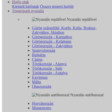
Hajós utak
Kiemelt hajóutak
Összes tengeri hajóút
Tengerparti nyaralás
Nyaralás repülővel
Görög szárazföld, Korfu, Kréta, Rodosz,
Zakynthos, Skiathos
Görögország - Karpathos
Görögország - Kefalonia
Görögország - Zakynthos
Spanyolország
Bulgária
Ciprus
Törökország - Alanya
Törökország - Side
Törökország - Antalya
Egyiptom
Málta
Olaszország
Nyaralás autóbusszal
Horvátország
Montenegro