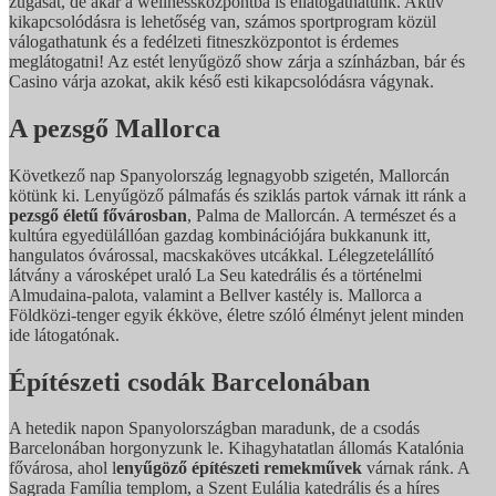
zúgását, de akár a wellnessközpontba is ellátogathatunk. Aktív
kikapcsolódásra is lehetőség van, számos sportprogram közül
válogathatunk és a fedélzeti fitneszközpontot is érdemes
meglátogatni! Az estét lenyűgöző show zárja a színházban, bár és
Casino várja azokat, akik késő esti kikapcsolódásra vágynak.
A pezsgő Mallorca
Következő nap Spanyolország legnagyobb szigetén, Mallorcán
kötünk ki. Lenyűgöző pálmafás és sziklás partok várnak itt ránk a
pezsgő életű fővárosban
, Palma de Mallorcán. A természet és a
kultúra egyedülállóan gazdag kombinációjára bukkanunk itt,
hangulatos óvárossal, macskaköves utcákkal. Lélegzetelállító
látvány a városképet uraló La Seu katedrális és a történelmi
Almudaina-palota, valamint a Bellver kastély is. Mallorca a
Földközi-tenger egyik ékköve, életre szóló élményt jelent minden
ide látogatónak.
Építészeti csodák Barcelonában
A hetedik napon Spanyolországban maradunk, de a csodás
Barcelonában horgonyzunk le. Kihagyhatatlan állomás Katalónia
fővárosa, ahol l
enyűgöző építészeti remekművek
várnak ránk. A
Sagrada Família templom, a Szent Eulália katedrális és a híres