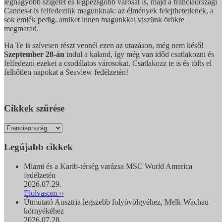
legnagyobb szigetét és legpezsgőbb városát is, majd a franciaországi
Cannes-t is felfedeztük magunknak: az élmények felejthetetlenek, a
sok emlék pedig, amiket innen magunkkal viszünk örökre
megmarad.
Ha Te is szívesen részt vennél ezen az utazáson, még nem késő!
Szeptember 28-án
indul a kaland, így még van időd csatlakozni és
felfedezni ezeket a csodálatos városokat. Csatlakozz te is és tölts el
felhőtlen napokat a Seaview fedélzetén!
Cikkek szűrése
Legújabb cikkek
Miami és a Karib-térség varázsa MSC World America
fedélzetén
2026.07.29.
Elolvasom ››
Útmutató Ausztria legszebb folyóvölgyéhez, Melk-Wachau
környékéhez
2026.07.28.