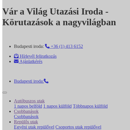
Vár a Világ Utazási Iroda -
Körutazások a nagyvilágban
Budapesti iroda:
+36 (1) 413 6152
Hírlevél feliratkozás
Ajánlatkérés
Budapesti iroda:
Autóbuszos utak
1 napos belföld
1 napos külföld
Többnapos külföld
Csobbanások
Csobbanások
Repülős utak
Egyéni utak repülővel
Csoportos utak repülővel