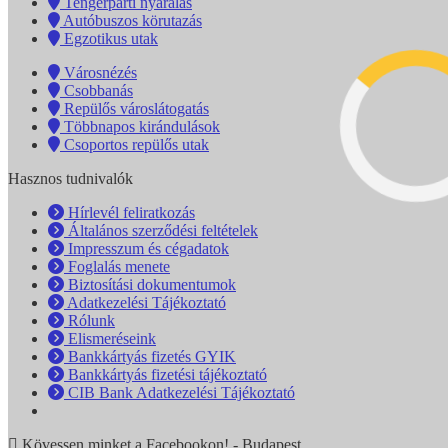
Tengerparti nyaralás
Autóbuszos körutazás
Egzotikus utak
Városnézés
Csobbanás
Repülős városlátogatás
Többnapos kirándulások
Csoportos repülős utak
Hasznos tudnivalók
Hírlevél feliratkozás
Általános szerződési feltételek
Impresszum és cégadatok
Foglalás menete
Biztosítási dokumentumok
Adatkezelési Tájékoztató
Rólunk
Elismeréseink
Bankkártyás fizetés GYIK
Bankkártyás fizetési tájékoztató
CIB Bank Adatkezelési Tájékoztató
Kövessen minket a Facebookon! - Budapest