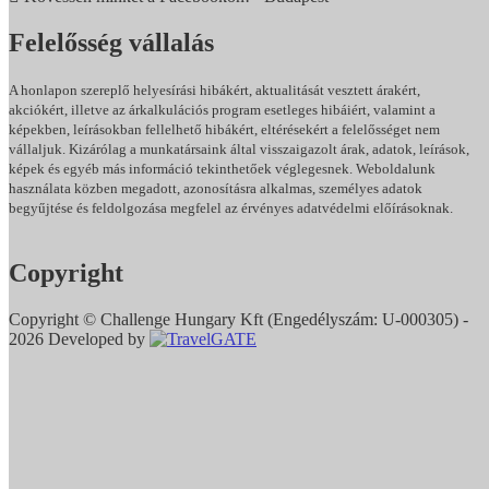
Felelősség vállalás
A honlapon szereplő helyesírási hibákért, aktualitását vesztett árakért,
akciókért, illetve az árkalkulációs program esetleges hibáiért, valamint a
képekben, leírásokban fellelhető hibákért, eltérésekért a felelősséget nem
vállaljuk. Kizárólag a munkatársaink által visszaigazolt árak, adatok, leírások,
képek és egyéb más információ tekinthetőek véglegesnek. Weboldalunk
használata közben megadott, azonosításra alkalmas, személyes adatok
begyűjtése és feldolgozása megfelel az érvényes adatvédelmi előírásoknak.
Adatkezelési Tájékoztatónkat itt olvashatja.
Copyright
Copyright © Challenge Hungary Kft (Engedélyszám: U-000305) -
2026 Developed by