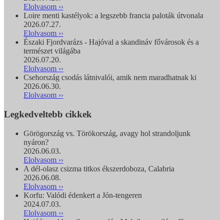
Elolvasom ››
Loire menti kastélyok: a legszebb francia paloták útvonala
2026.07.27.
Elolvasom ››
Északi Fjordvarázs - Hajóval a skandináv fővárosok és a
természet világába
2026.07.20.
Elolvasom ››
Csehország csodás látnivalói, amik nem maradhatnak ki
2026.06.30.
Elolvasom ››
Legkedveltebb cikkek
Görögország vs. Törökország, avagy hol strandoljunk
nyáron?
2026.06.03.
Elolvasom ››
A dél-olasz csizma titkos ékszerdoboza, Calabria
2026.06.08.
Elolvasom ››
Korfu: Valódi édenkert a Jón-tengeren
2024.07.03.
Elolvasom ››