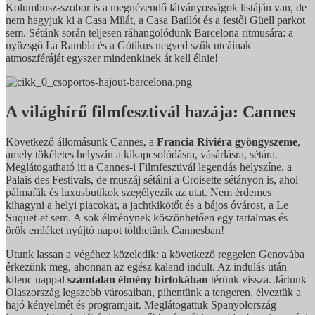
Kolumbusz-szobor is a megnézendő látványosságok listáján van, de
nem hagyjuk ki a Casa Milát, a Casa Batllót és a festői Güell parkot
sem. Sétánk során teljesen ráhangolódunk Barcelona ritmusára: a
nyüzsgő La Rambla és a Gótikus negyed szűk utcáinak
atmoszféráját egyszer mindenkinek át kell élnie!
A világhírű filmfesztivál hazája: Cannes
Következő állomásunk Cannes, a
Francia Riviéra gyöngyszeme
,
amely tökéletes helyszín a kikapcsolódásra, vásárlásra, sétára.
Meglátogatható itt a Cannes-i Filmfesztivál legendás helyszíne, a
Palais des Festivals, de muszáj sétálni a Croisette sétányon is, ahol
pálmafák és luxusbutikok szegélyezik az utat. Nem érdemes
kihagyni a helyi piacokat, a jachtkikötőt és a bájos óvárost, a Le
Suquet-et sem. A sok élménynek köszönhetően egy tartalmas és
örök emléket nyújtó napot tölthetünk Cannesban!
Utunk lassan a végéhez közeledik: a következő reggelen Genovába
érkezünk meg, ahonnan az egész kaland indult. Az indulás után
kilenc nappal
számtalan élmény birtokában
térünk vissza. Jártunk
Olaszország legszebb városaiban, pihentünk a tengeren, élveztük a
hajó kényelmét és programjait. Meglátogattuk Spanyolország