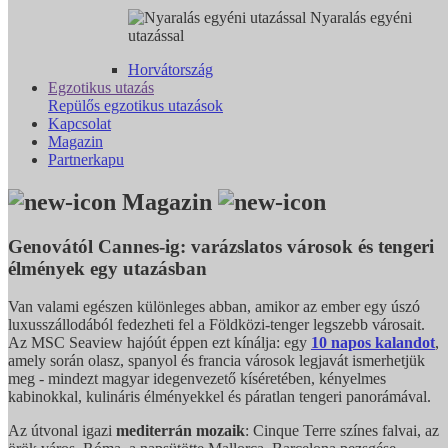
Nyaralás egyéni
utazással
Horvátország
Egzotikus utazás
Repülős egzotikus utazások
Kapcsolat
Magazin
Partnerkapu
Magazin
Genovától Cannes-ig: varázslatos városok és tengeri
élmények egy utazásban
Van valami egészen különleges abban, amikor az ember egy úszó
luxusszállodából fedezheti fel a Földközi-tenger legszebb városait.
Az MSC Seaview hajóút éppen ezt kínálja: egy
10 napos kalandot
,
amely során olasz, spanyol és francia városok legjavát ismerhetjük
meg - mindezt magyar idegenvezető kíséretében, kényelmes
kabinokkal, kulináris élményekkel és páratlan tengeri panorámával.
Az útvonal igazi
mediterrán mozaik
: Cinque Terre színes falvai, az