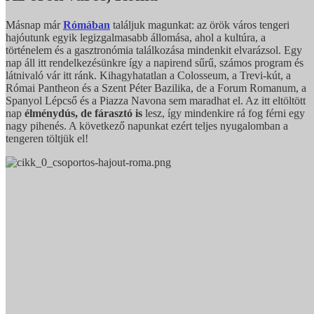
Másnap már
Rómában
találjuk magunkat: az örök város tengeri
hajóutunk egyik legizgalmasabb állomása, ahol a kultúra, a
történelem és a gasztronómia találkozása mindenkit elvarázsol. Egy
nap áll itt rendelkezésünkre így a napirend sűrű, számos program és
látnivaló vár itt ránk. Kihagyhatatlan a Colosseum, a Trevi-kút, a
Római Pantheon és a Szent Péter Bazilika, de a Forum Romanum, a
Spanyol Lépcső és a Piazza Navona sem maradhat el. Az itt eltöltött
nap
élménydús, de fárasztó is
lesz, így mindenkire rá fog férni egy
nagy pihenés. A következő napunkat ezért teljes nyugalomban a
tengeren töltjük el!