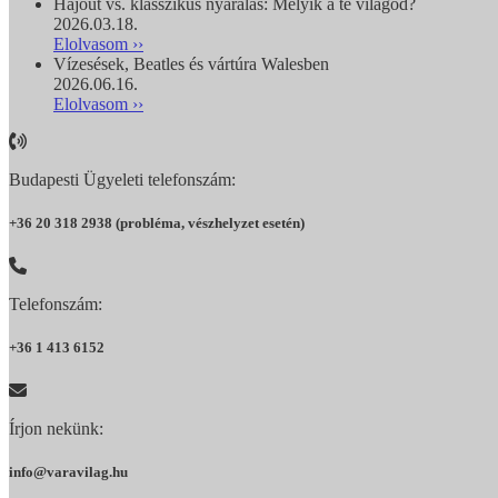
Hajóút vs. klasszikus nyaralás: Melyik a te világod?
2026.03.18.
Elolvasom ››
Vízesések, Beatles és vártúra Walesben
2026.06.16.
Elolvasom ››
Budapesti Ügyeleti telefonszám:
+36 20 318 2938 (probléma, vészhelyzet esetén)
Telefonszám:
+36 1 413 6152
Írjon nekünk:
info@varavilag.hu