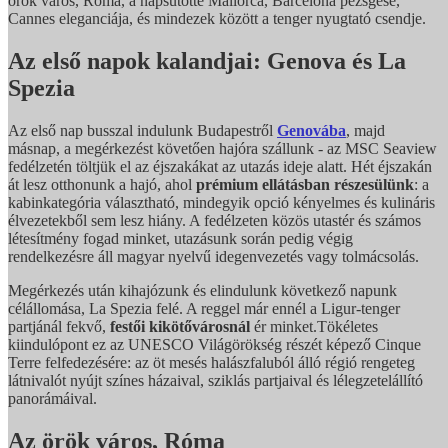
örök város, Róma, a napsütötte Mallorca, Barcelona pezsgése,
Cannes eleganciája, és mindezek között a tenger nyugtató csendje.
Az első napok kalandjai: Genova és La
Spezia
Az első nap busszal indulunk Budapestről
Genovába
, majd
másnap, a megérkezést követően hajóra szállunk - az MSC Seaview
fedélzetén töltjük el az éjszakákat az utazás ideje alatt. Hét éjszakán
át lesz otthonunk a hajó, ahol
prémium ellátásban részesülünk
: a
kabinkategória választható, mindegyik opció kényelmes és kulináris
élvezetekből sem lesz hiány. A fedélzeten közös utastér és számos
létesítmény fogad minket, utazásunk során pedig végig
rendelkezésre áll magyar nyelvű idegenvezetés vagy tolmácsolás.
Megérkezés után kihajózunk és elindulunk következő napunk
célállomása, La Spezia felé. A reggel már ennél a Ligur-tenger
partjánál fekvő,
festői kikötővárosnál
ér minket.Tökéletes
kiindulópont ez az UNESCO Világörökség részét képező Cinque
Terre felfedezésére: az öt mesés halászfaluból álló régió rengeteg
látnivalót nyújt színes házaival, sziklás partjaival és lélegzetelállító
panorámáival.
Az örök város, Róma