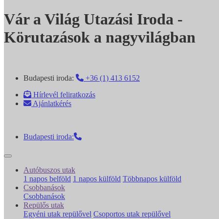
Vár a Világ Utazási Iroda -
Körutazások a nagyvilágban
Budapesti iroda:
+36 (1) 413 6152
Hírlevél feliratkozás
Ajánlatkérés
Budapesti iroda:
Autóbuszos utak
1 napos belföld
1 napos külföld
Többnapos külföld
Csobbanások
Csobbanások
Repülős utak
Egyéni utak repülővel
Csoportos utak repülővel