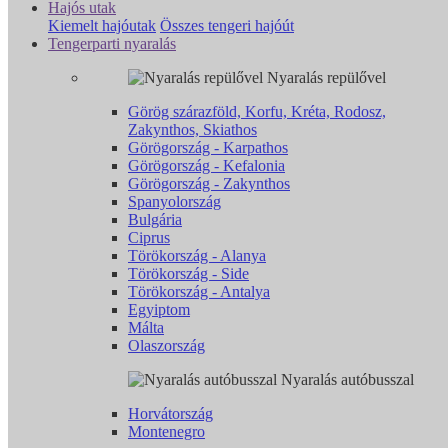
Hajós utak
Kiemelt hajóutak
Összes tengeri hajóút
Tengerparti nyaralás
Nyaralás repülővel
Görög szárazföld, Korfu, Kréta, Rodosz,
Zakynthos, Skiathos
Görögország - Karpathos
Görögország - Kefalonia
Görögország - Zakynthos
Spanyolország
Bulgária
Ciprus
Törökország - Alanya
Törökország - Side
Törökország - Antalya
Egyiptom
Málta
Olaszország
Nyaralás autóbusszal
Horvátország
Montenegro