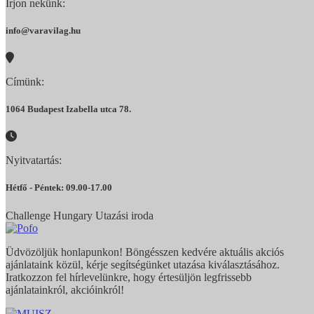
Írjon nekünk:
info@varavilag.hu
Címünk:
1064 Budapest Izabella utca 78.
Nyitvatartás:
Hétfő - Péntek: 09.00-17.00
Challenge Hungary Utazási iroda
Üdvözöljük honlapunkon! Böngésszen kedvére aktuális akciós
ajánlataink közül, kérje segítségünket utazása kiválasztásához.
Iratkozzon fel hírlevelünkre, hogy értesüljön legfrissebb
ajánlatainkról, akcióinkról!