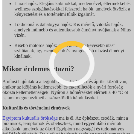
Luxushajók: Elegáns kabinokkal, medencével, éttermekkel és
wellness szolgáltatásokkal felszerelt hajók, amelyek ötvözik a
kényeztetést és a történelmi túrák izgalmát.
Tradicionális dahabiyya hajók: Kis méretű, vitorlás hajók,
amelyek intimebb és autentikusabb élményt nyújtanak a Nílus
vizén.
Kisebb motoros hajók: Ezek általában kevesebb utast
szállítanak, így csendesebb és nyugodtabb utazási élményt
kínálnak.
Mikor érdemes utazni?
A nílusi hajóutakra a legjobb időszak október és április között van,
amikor az időjárás kellemesebb, és elkerülhetők a nyári forróság
okozta kellemetlenségek. Nyáron a hőmérséklet elérheti a 40 °C-ot
is, ami megnehezítheti a szárazföldi kirándulásokat.
Kulturális és történelmi élmények
Egyiptom kulturális öröksége
ma is él. Az építészeti csodák, mint a
piramisok, templomok és obeliszkek, mind egyedülálló mérnöki
alkotások, amelyek az ókori Egyiptom nagyságát és tudományos