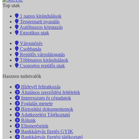
Top utak
1 napos kirándulások
Tengerparti nyaralás
Autóbuszos körutazás
Egzotikus utak
Városnézés
Csobbanás
Repülős városlátogatás
Többnapos kirándulások
Csoportos repülős utak
Hasznos tudnivalók
Hírlevél feliratkozás
Általános szerződési feltételek
Impresszum és cégadatok
Foglalás menete
Biztosítási dokumentumok
Adatkezelési Tájékoztató
Rólunk
Elismeréseink
Bankkártyás fizetés GYIK
Bankkártyás fizetési tájékoztató