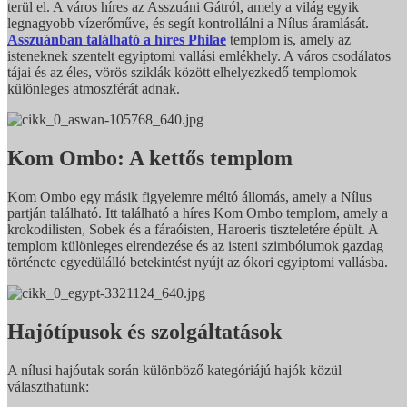
terül el. A város híres az Asszuáni Gátról, amely a világ egyik
legnagyobb vízerőműve, és segít kontrollálni a Nílus áramlását.
Asszuánban található a híres Philae
templom is, amely az
isteneknek szentelt egyiptomi vallási emlékhely. A város csodálatos
tájai és az éles, vörös sziklák között elhelyezkedő templomok
különleges atmoszférát adnak.
Kom Ombo: A kettős templom
Kom Ombo egy másik figyelemre méltó állomás, amely a Nílus
partján található. Itt található a híres Kom Ombo templom, amely a
krokodilisten, Sobek és a fáraóisten, Haroeris tiszteletére épült. A
templom különleges elrendezése és az isteni szimbólumok gazdag
története egyedülálló betekintést nyújt az ókori egyiptomi vallásba.
Hajótípusok és szolgáltatások
A nílusi hajóutak során különböző kategóriájú hajók közül
választhatunk: