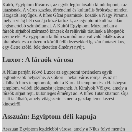
Kairó, Egyiptom fővárosa, az egyik legfontosabb kiindulópontja az
utazásnak. A város gazdag történelmi és kulturális öröksége minden
látogatót lenyűgöz. A híres Gízai piramisok, köztük a Nagy Piramis,
mely a világ hét csodája közé tartozik, az egyiptomi kultúra talán
legismertebb szimbólumai. A Kairói Egyiptomi Múzeumban a
fáraók sírjaiból származó kincsek és relikviák tárulnak a látogatók
szeme elé. Az egyiptomi kultúra szimbólumaival való találkozás a
piramisok és a múzeum körüli felfedezésekkel igazán fantasztikus,
egy életre szóló, felejthetetlen élményt nyújt.
Luxor: A fáraók városa
A Nílus partján fekvő Luxor az egyiptomi történelem egyik
legfontosabb helyszíne. Az ókori Thebai város romjai és az itt
található híres templomok, mint a Karnaki templom és a Hatshepsut
templom, valódi időutazást jelentenek. A Királyok Völgye, amely a
fáraók sírjait rejti, különleges élményt ad. A híres Tutankhamon sírja
is itt található, amely világszerte ismert a gazdag temetkezési
kincseiről.
Asszuán: Egyiptom déli kapuja
Asszuán Egyiptom legdélebbi városa, amely a Nílus folyó mentén