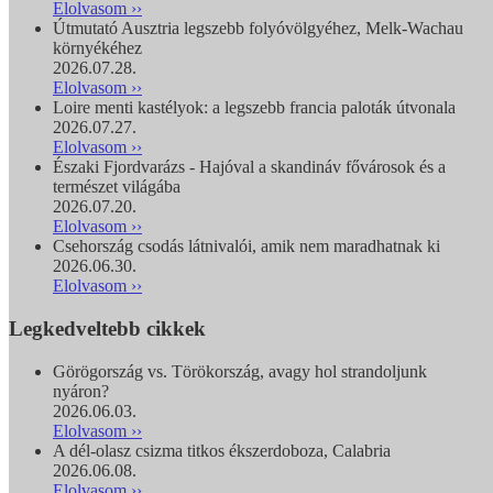
Elolvasom ››
Útmutató Ausztria legszebb folyóvölgyéhez, Melk-Wachau
környékéhez
2026.07.28.
Elolvasom ››
Loire menti kastélyok: a legszebb francia paloták útvonala
2026.07.27.
Elolvasom ››
Északi Fjordvarázs - Hajóval a skandináv fővárosok és a
természet világába
2026.07.20.
Elolvasom ››
Csehország csodás látnivalói, amik nem maradhatnak ki
2026.06.30.
Elolvasom ››
Legkedveltebb cikkek
Görögország vs. Törökország, avagy hol strandoljunk
nyáron?
2026.06.03.
Elolvasom ››
A dél-olasz csizma titkos ékszerdoboza, Calabria
2026.06.08.
Elolvasom ››