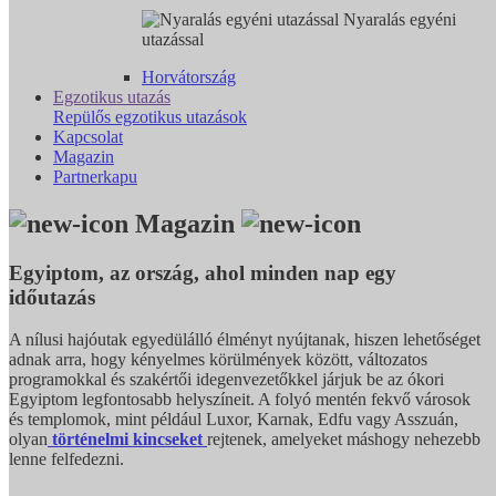
Nyaralás egyéni
utazással
Horvátország
Egzotikus utazás
Repülős egzotikus utazások
Kapcsolat
Magazin
Partnerkapu
Magazin
Egyiptom, az ország, ahol minden nap egy
időutazás
A nílusi hajóutak egyedülálló élményt nyújtanak, hiszen lehetőséget
adnak arra, hogy kényelmes körülmények között, változatos
programokkal és szakértői idegenvezetőkkel járjuk be az ókori
Egyiptom legfontosabb helyszíneit. A folyó mentén fekvő városok
és templomok, mint például Luxor, Karnak, Edfu vagy Asszuán,
olyan
történelmi kincseket
rejtenek, amelyeket máshogy nehezebb
lenne felfedezni.