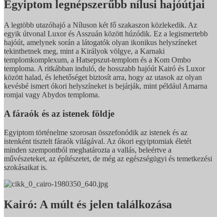
Egyiptom legnépszerűbb nílusi hajóútjai
A legtöbb utazóhajó a Níluson két fő szakaszon közlekedik. Az
egyik útvonal Luxor és Asszuán között húzódik. Ez a legismertebb
hajóút, amelynek során a látogatók olyan ikonikus helyszíneket
tekinthetnek meg, mint a Királyok völgye, a Karnaki
templomkomplexum, a Hatsepszut-templom és a Kom Ombo
temploma. A ritkábban induló, de hosszabb hajóút Kairó és Luxor
között halad, és lehetőséget biztosít arra, hogy az utasok az olyan
kevésbé ismert ókori helyszíneket is bejárják, mint például Amarna
romjai vagy Abydos temploma.
A fáraók és az istenek földje
Egyiptom történelme szorosan összefonódik az istenek és az
istenként tisztelt fáraók világával. Az ókori egyiptomiak életét
minden szempontból meghatározta a vallás, beleértve a
művészeteket, az építészetet, de még az egészségügyi és temetkezési
szokásaikat is.
Kairó: A múlt és jelen találkozása