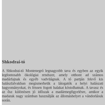
Shkodrai-tó
A Shkodrai-tó Montenegró legnagyobb tava és egyben az egyik
legfontosabb ökológiai rendszer, amely otthont ad számos
madárfajnak és egyéb vadvilágnak. A tó partján fekvő kis
halászfalvakban megismerhetik a látogatók a helyi halászati
hagyományokat, és frissen fogott halakat kóstolhatnak. A tavasz és
az ősz különösen jó időszak a madármegfigyelésre, amikor a
madarak nagy számban használják az állomáshelyet a vándorlásuk
során.