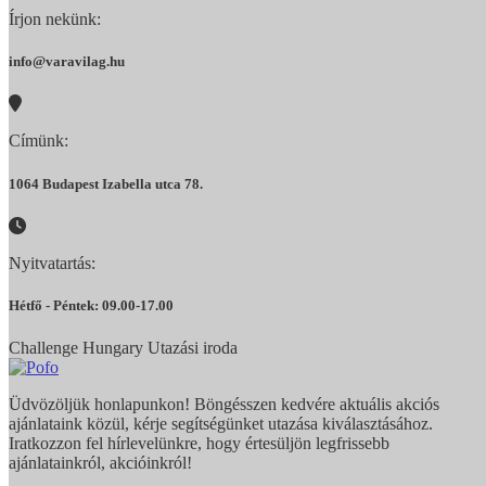
Írjon nekünk:
info@varavilag.hu
Címünk:
1064 Budapest Izabella utca 78.
Nyitvatartás:
Hétfő - Péntek: 09.00-17.00
Challenge Hungary Utazási iroda
Üdvözöljük honlapunkon! Böngésszen kedvére aktuális akciós
ajánlataink közül, kérje segítségünket utazása kiválasztásához.
Iratkozzon fel hírlevelünkre, hogy értesüljön legfrissebb
ajánlatainkról, akcióinkról!