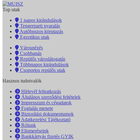
Top utak
1 napos kirándulások
Tengerparti nyaralás
Autóbuszos körutazás
Egzotikus utak
Városnézés
Csobbanás
Repülős városlátogatás
Többnapos kirándulások
Csoportos repülős utak
Hasznos tudnivalók
Hírlevél feliratkozás
Általános szerződési feltételek
Impresszum és cégadatok
Foglalás menete
Biztosítási dokumentumok
Adatkezelési Tájékoztató
Rólunk
Elismeréseink
Bankkártyás fizetés GYIK