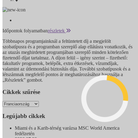
Időpontok folyamatban
részletek
Többnapos programjainknál a feltüntetett díj a megjelölt
szobatípusra és a programban szereplő alap ellátásra vonatkozik, és
az utazás meghirdetett programjában szereplő minden kötelezően
fizetendő díjat tartalmaz. A díjon felül – igény szerint – fizethető:
fakultatív programok, belépők, extra étkezések, vízumdíjak,
valamint az útlemondási biztosítás díja. További szobatípusok és a
létszámnak megfelelő pontos ár meghatározásához használja a
„Részletek” gombot.
Cikkek szűrése
Legújabb cikkek
Miami és a Karib-térség varázsa MSC World America
fedélzetén