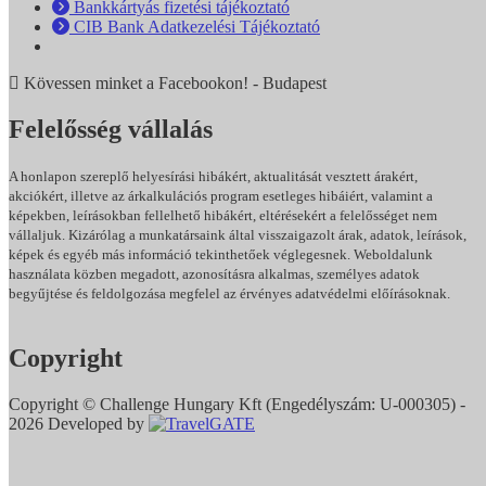
Bankkártyás fizetési tájékoztató
CIB Bank Adatkezelési Tájékoztató
Kövessen minket a Facebookon! - Budapest
Felelősség vállalás
A honlapon szereplő helyesírási hibákért, aktualitását vesztett árakért,
akciókért, illetve az árkalkulációs program esetleges hibáiért, valamint a
képekben, leírásokban fellelhető hibákért, eltérésekért a felelősséget nem
vállaljuk. Kizárólag a munkatársaink által visszaigazolt árak, adatok, leírások,
képek és egyéb más információ tekinthetőek véglegesnek. Weboldalunk
használata közben megadott, azonosításra alkalmas, személyes adatok
begyűjtése és feldolgozása megfelel az érvényes adatvédelmi előírásoknak.
Adatkezelési Tájékoztatónkat itt olvashatja.
Copyright
Copyright © Challenge Hungary Kft (Engedélyszám: U-000305) -
2026 Developed by