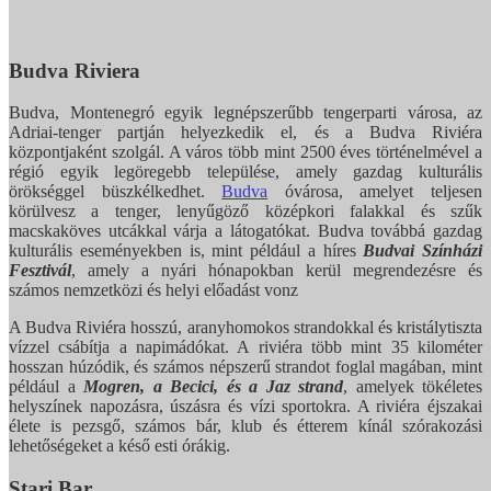
Budva Riviera
Budva, Montenegró egyik legnépszerűbb tengerparti városa, az
Adriai-tenger partján helyezkedik el, és a Budva Riviéra
központjaként szolgál. A város több mint 2500 éves történelmével a
régió egyik legöregebb települése, amely gazdag kulturális
örökséggel büszkélkedhet.
Budva
óvárosa, amelyet teljesen
körülvesz a tenger, lenyűgöző középkori falakkal és szűk
macskaköves utcákkal várja a látogatókat. Budva továbbá gazdag
kulturális eseményekben is, mint például a híres
Budvai Színházi
Fesztivál
, amely a nyári hónapokban kerül megrendezésre és
számos nemzetközi és helyi előadást vonz
A Budva Riviéra hosszú, aranyhomokos strandokkal és kristálytiszta
vízzel csábítja a napimádókat. A riviéra több mint 35 kilométer
hosszan húzódik, és számos népszerű strandot foglal magában, mint
például a
Mogren, a Becici, és a Jaz strand
, amelyek tökéletes
helyszínek napozásra, úszásra és vízi sportokra. A riviéra éjszakai
élete is pezsgő, számos bár, klub és étterem kínál szórakozási
lehetőségeket a késő esti órákig.
Stari Bar