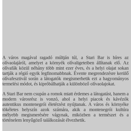
A város magával ragadó múltján túl, a Stari Bar is híres az
olívaolajáról, amelyet a környék olívaligeteiben állítanak elő. Az
olívafák közül néhány több mint ezer éves, és a helyi olajat sokan
tartják a régió egyik legfinomabbnak. Évente megrendezésre kerülő
olívafesztivál során a látogatók megismerhetik ezt a hagyományos
termelési módot, és kipróbálhatják a különböző olívaolajokat.
A Stari Bar nem csupán a romok miatt érdemes a látogatást, hanem a
modern városrész is vonzó, ahol a helyi piacok és kávézók
autentikus montenegrói életérzést nyújtanak. A város és környéke
tökéletes helyszín azok számára, akik a montenegrói kultúra
mélyebb megismerésére vágynak, miközben a természet és a
történelem lenyűgöző találkozását élvezhetik.