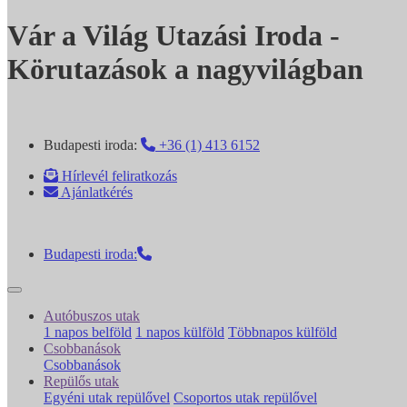
Vár a Világ Utazási Iroda -
Körutazások a nagyvilágban
Budapesti iroda:
+36 (1) 413 6152
Hírlevél feliratkozás
Ajánlatkérés
Budapesti iroda:
Autóbuszos utak
1 napos belföld
1 napos külföld
Többnapos külföld
Csobbanások
Csobbanások
Repülős utak
Egyéni utak repülővel
Csoportos utak repülővel