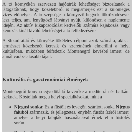
A tó környékén szervezett hajótúrák lehetőséget biztosítanak a
látogatóknak, hogy közelebbről is megismerjék ezt a különleges
vizes élőhelyet. A tó szépsége a környező hegyek tükröződésével
lesz teljes, ami lenyűgöző látványt nyújt, különösen a naplemente
idején. Az aktív kikapcsolódást kedvelők számára kajakozás vagy
kenuzás kínál kiváló lehetőséget a tó felfedezésére.
A Shkodrai-tó és környéke tökéletes célpont azok számára, akik a
természet közelségét keresik és szeretnének elmerülni a helyi
kultúrában, miközben felfedezik Montenegró kevésbé ismert, de
annál varázslatosabb tájait.
Kulturális és gasztronómiai élmények
Montenegrói konyha egyedülálló keveréke a mediterrán és balkáni
ízeknek. Kóstoljuk meg a helyi specialitásokat, mint a
Njegusi sonka
: Ez a füstölt és levegőn szárított sonka
Njegus
faluból
származik, és jellegzetes, enyhén füstös ízéről ismert,
amelyet a helyi fafajták használatával érnek el a füstölés
során.