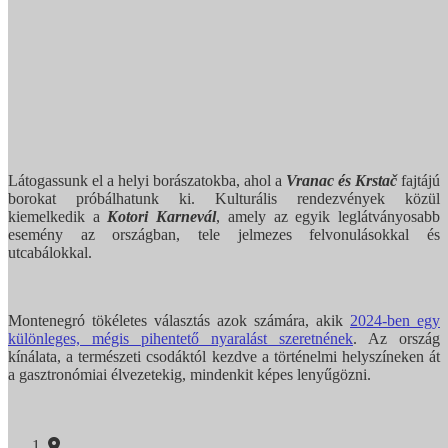
Látogassunk el a helyi borászatokba, ahol a
Vranac és Krstač
fajtájú
borokat próbálhatunk ki. Kulturális rendezvények közül
kiemelkedik a
Kotori Karnevál
, amely az egyik leglátványosabb
esemény az országban, tele jelmezes felvonulásokkal és
utcabálokkal.
Montenegró tökéletes választás azok számára, akik
2024-ben egy
különleges, mégis pihentető nyaralást szeretnének
. Az ország
kínálata, a természeti csodáktól kezdve a történelmi helyszíneken át
a gasztronómiai élvezetekig, mindenkit képes lenyűgözni.