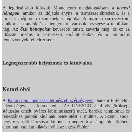
A legideálisabb időszak Montenegró meglátogatására a
tavaszi
hónapok
, amikor az időjárás enyhe, a természet ébredezik, és a
turisták még nem özönlenek a régióba.
A nyár a csúcsszezon
,
amikor a strandok és a tengerparti városok pezsgése a tetőfokára
hág. Az
őszi hónapokat
kevesebb turista zavarja meg, és ez az
időszak ideális a természeti kirándulásokra és a kulturális
rendezvények felfedezésére.
Legnépszerűbb helyszínek és látnivalók
Kotori-öböl
A
Kotori-öböl nemcsak természeti szépségeivel
, hanem történelmi
jelentőségével is kiemelkedik. Az UNESCO által világörökségi
státuszba emelt óváros labirintusszerű utcái, barokk templomai és
reneszánsz palotái kínálnak betekintést a múltba. A Szent János-
hegyre vezető lépcsősor különösen népszerű a látogatók körében,
ahonnan páratlan kilátás nyílik az egész öbölre.