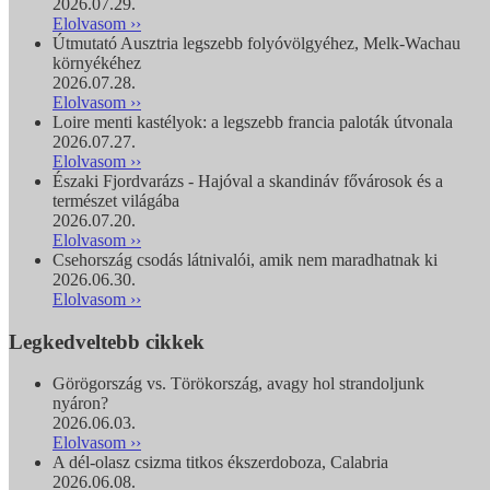
2026.07.29.
Elolvasom ››
Útmutató Ausztria legszebb folyóvölgyéhez, Melk-Wachau
környékéhez
2026.07.28.
Elolvasom ››
Loire menti kastélyok: a legszebb francia paloták útvonala
2026.07.27.
Elolvasom ››
Északi Fjordvarázs - Hajóval a skandináv fővárosok és a
természet világába
2026.07.20.
Elolvasom ››
Csehország csodás látnivalói, amik nem maradhatnak ki
2026.06.30.
Elolvasom ››
Legkedveltebb cikkek
Görögország vs. Törökország, avagy hol strandoljunk
nyáron?
2026.06.03.
Elolvasom ››
A dél-olasz csizma titkos ékszerdoboza, Calabria
2026.06.08.