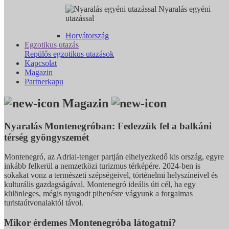
Nyaralás egyéni
utazással
Horvátország
Egzotikus utazás
Repülős egzotikus utazások
Kapcsolat
Magazin
Partnerkapu
Magazin
Nyaralás Montenegróban: Fedezzük fel a balkáni
térség gyöngyszemét
Montenegró, az Adriai-tenger partján elhelyezkedő kis ország, egyre
inkább felkerül a nemzetközi turizmus térképére. 2024-ben is
sokakat vonz a természeti szépségeivel, történelmi helyszíneivel és
kulturális gazdagságával. Montenegró ideális úti cél, ha egy
különleges, mégis nyugodt pihenésre vágyunk a forgalmas
turistaútvonalaktól távol.
Mikor érdemes Montenegróba látogatni?