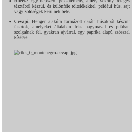
Burek
: Egy népszerű péksütemény, amely vékony, réteges
tésztából készül, és különféle töltelékekkel, például hús, sajt
vagy zöldségek kerülnek bele.
Cevapi
: Henger alakúra formázott darált húsokból készült
fasírtok, amelyeket általában friss hagymával és pitában
szolgálnak fel, gyakran ajvárral, egy paprika alapú szósszal
kísérve.