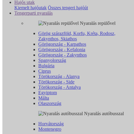
Hajós utak
Kiemelt hajóutak
Összes tengeri hajóút
Tengerparti nyaralás
Nyaralás repülővel
Görög szárazföld, Korfu, Kréta, Rodosz,
Zakynthos, Skiathos
Görögország - Karpathos
Görögország - Kefalonia
Görögország - Zakynthos
Spanyolország
Bulgária
Ciprus
Törökország - Alanya
Törökország - Side
Törökország - Antalya
Egyiptom
Málta
Olaszország
Nyaralás autóbusszal
Horvátország
Montenegro